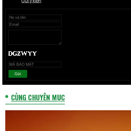
Gửi ý kiến
Gửi
CÙNG CHUYÊN MỤC