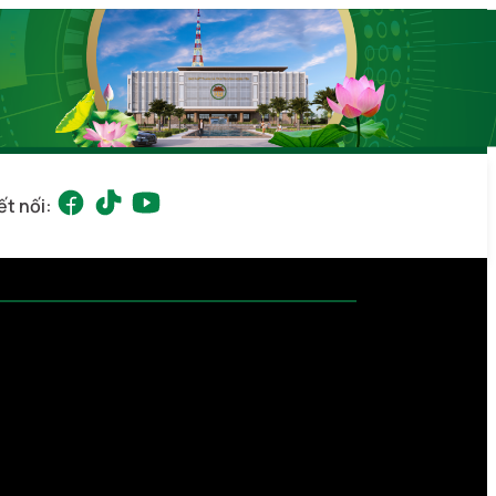
ết nối: