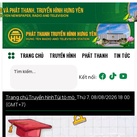
TRANG CHỦ
TRUYỀN HÌNH
PHÁT THANH
TIN TỨC
Kết nối:
Trang chủ
Truyền hình
Túi tò mò
Thứ 7, 08/08/2026 18:00
(GMT+7)