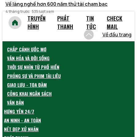
Về làng nghề hơn 600 năm thử tài chạm bạc
4 tháng trước
535 lượt xem
TRUYỀN
PHÁT
TIN
CHECK
HÌNH
THANH
TỨC
MAIL
Về đầu trang
CHẮP CÁNH ƯỚC MƠ
VĂN HÓA VÀ ĐỜI SỐNG
THỜI SỰ NHÌN TỪ PHỐ HIẾN
PHÓNG SỰ VÀ PHIM TÀI LIỆU
GIAO LƯU - TỌA ĐÀM
CÔNG KHAI NGÂN SÁCH
VĂN BẢN
HƯNG YÊN 24/7
AN NINH - AN TOÀN
NÉT ĐẸP XỨ NHÃN