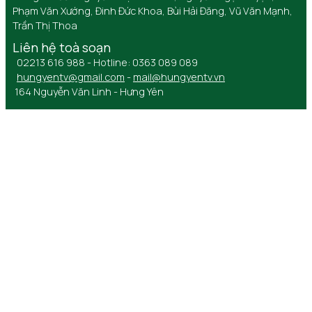
Phạm Văn Xướng, Đinh Đức Khoa, Bùi Hải Đăng, Vũ Văn Mạnh,
Trần Thị Thoa
Liên hệ toà soạn
02213 616 988 - Hotline: 0363 089 089
hungyentv@gmail.com
-
mail@hungyentv.vn
164 Nguyễn Văn Linh - Hưng Yên