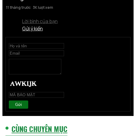
11 tháng trước
3K lượt xem
Lời bình của bạn
Gửi ý kiến
Gửi
CÙNG CHUYÊN MỤC