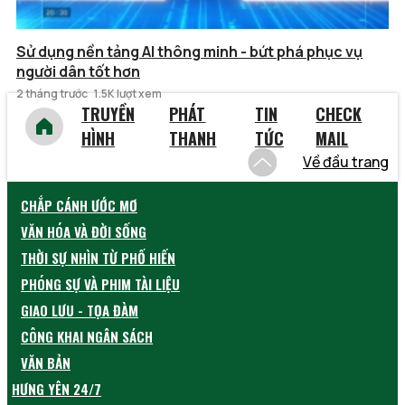
Sử dụng nền tảng AI thông minh - bứt phá phục vụ
người dân tốt hơn
2 tháng trước
1.5K lượt xem
TRUYỀN
PHÁT
TIN
CHECK
HÌNH
THANH
TỨC
MAIL
Về đầu trang
CHẮP CÁNH ƯỚC MƠ
VĂN HÓA VÀ ĐỜI SỐNG
THỜI SỰ NHÌN TỪ PHỐ HIẾN
PHÓNG SỰ VÀ PHIM TÀI LIỆU
GIAO LƯU - TỌA ĐÀM
CÔNG KHAI NGÂN SÁCH
VĂN BẢN
HƯNG YÊN 24/7