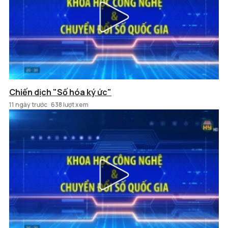
Chiến dịch "Số hóa ký ức"
11 ngày trước
638 lượt xem