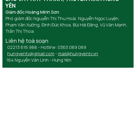
YÊN
Giám đốc Hoàng Minh Sơn
Phó giám đốc Nguyễn Thị Thu Hoài, Nguyễn Ngọc Luyện,
Phạm Văn Xướng, Đinh Đức Khoa, Bùi Hải Đăng, Vũ Văn Mạnh,
Trần Thị Thoa
Liên hệ toà soạn
02213 616 988 - Hotline: 0363 089 089
hungyentv@gmail.com
-
mail@hungyentv.vn
164 Nguyễn Văn Linh - Hưng Yên