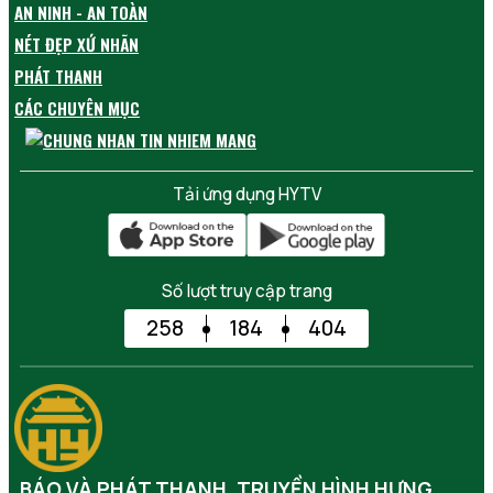
AN NINH - AN TOÀN
NÉT ĐẸP XỨ NHÃN
PHÁT THANH
CÁC CHUYÊN MỤC
Tải ứng dụng HYTV
Số lượt truy cập trang
258
184
404
BÁO VÀ PHÁT THANH, TRUYỀN HÌNH HƯNG