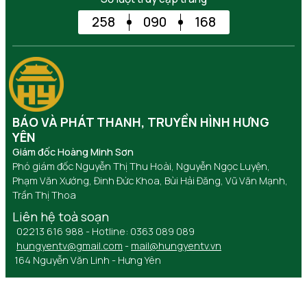
258
090
168
BÁO VÀ PHÁT THANH, TRUYỀN HÌNH HƯNG
YÊN
Giám đốc Hoàng Minh Sơn
Phó giám đốc Nguyễn Thị Thu Hoài, Nguyễn Ngọc Luyện,
Phạm Văn Xướng, Đinh Đức Khoa, Bùi Hải Đăng, Vũ Văn Mạnh,
Trần Thị Thoa
Liên hệ toà soạn
02213 616 988 - Hotline: 0363 089 089
hungyentv@gmail.com
-
mail@hungyentv.vn
164 Nguyễn Văn Linh - Hưng Yên