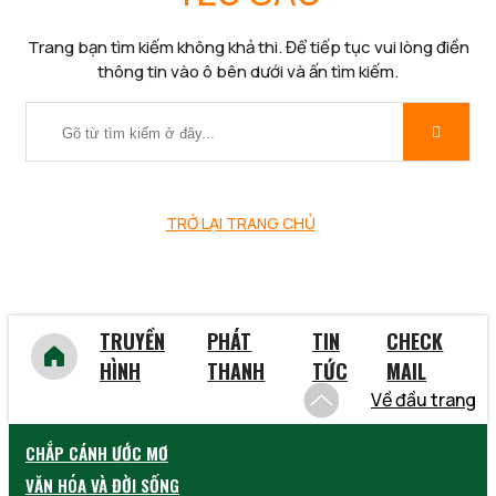
Trang bạn tìm kiếm không khả thi. Để tiếp tục vui lòng điền
thông tin vào ô bên dưới và ấn tìm kiếm.
TRỞ LẠI TRANG CHỦ
TRUYỀN
PHÁT
TIN
CHECK
HÌNH
THANH
TỨC
MAIL
Về đầu trang
CHẮP CÁNH ƯỚC MƠ
VĂN HÓA VÀ ĐỜI SỐNG