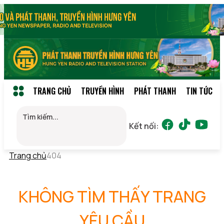
TRANG CHỦ
TRUYỀN HÌNH
PHÁT THANH
TIN TỨC
Kết nối:
Trang chủ
404
KHÔNG TÌM THẤY TRANG
YÊU CẦU