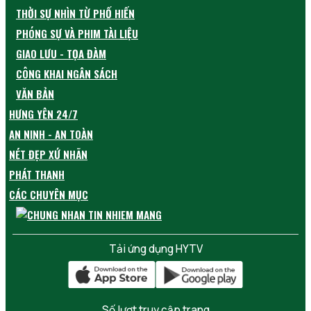
THỜI SỰ NHÌN TỪ PHỐ HIẾN
PHÓNG SỰ VÀ PHIM TÀI LIỆU
GIAO LƯU - TỌA ĐÀM
CÔNG KHAI NGÂN SÁCH
VĂN BẢN
HƯNG YÊN 24/7
AN NINH - AN TOÀN
NÉT ĐẸP XỨ NHÃN
PHÁT THANH
CÁC CHUYÊN MỤC
Tải ứng dụng HYTV
Số lượt truy cập trang