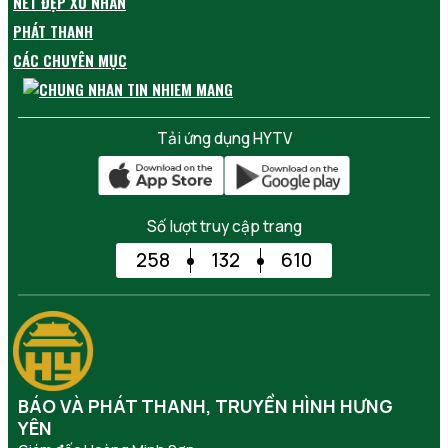
NÉT ĐẸP XỨ NHÃN
PHÁT THANH
CÁC CHUYÊN MỤC
Tải ứng dụng HYTV
Số lượt truy cập trang
258
132
610
BÁO VÀ PHÁT THANH, TRUYỀN HÌNH HƯNG
YÊN