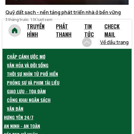
Quỹ đất sạch - nền tảng phát triển nhà ở bền vững
3 tháng trước
1.1K lượt xem
TRUYỀN
PHÁT
TIN
CHECK
HÌNH
THANH
TỨC
MAIL
Về đầu trang
CHẮP CÁNH ƯỚC MƠ
VĂN HÓA VÀ ĐỜI SỐNG
THỜI SỰ NHÌN TỪ PHỐ HIẾN
PHÓNG SỰ VÀ PHIM TÀI LIỆU
GIAO LƯU - TỌA ĐÀM
CÔNG KHAI NGÂN SÁCH
VĂN BẢN
HƯNG YÊN 24/7
AN NINH - AN TOÀN