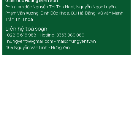
Giám đốc Hoàng Minh Sơn
Phó giám đốc Nguyễn Thị Thu Hoài, Nguyễn Ngọc Luyện,
Phạm Văn Xướng, Đinh Đức Khoa, Bùi Hải Đăng, Vũ Văn Mạnh,
Trần Thị Thoa
Liên hệ toà soạn
02213 616 988 - Hotline: 0363 089 089
hungyentv@gmail.com
-
mail@hungyentv.vn
164 Nguyễn Văn Linh - Hưng Yên