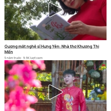
Gương mặt nghệ sĩ Hưng Yên: Nhà thơ Khương Thị
Mến
5 năm trước
9.9K lượt xem