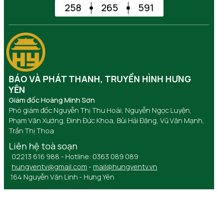
258
265
591
BÁO VÀ PHÁT THANH, TRUYỀN HÌNH HƯNG
YÊN
Giám đốc Hoàng Minh Sơn
Phó giám đốc Nguyễn Thị Thu Hoài, Nguyễn Ngọc Luyện,
Phạm Văn Xướng, Đinh Đức Khoa, Bùi Hải Đăng, Vũ Văn Mạnh,
Trần Thị Thoa
Liên hệ toà soạn
02213 616 988 - Hotline: 0363 089 089
hungyentv@gmail.com
-
mail@hungyentv.vn
164 Nguyễn Văn Linh - Hưng Yên