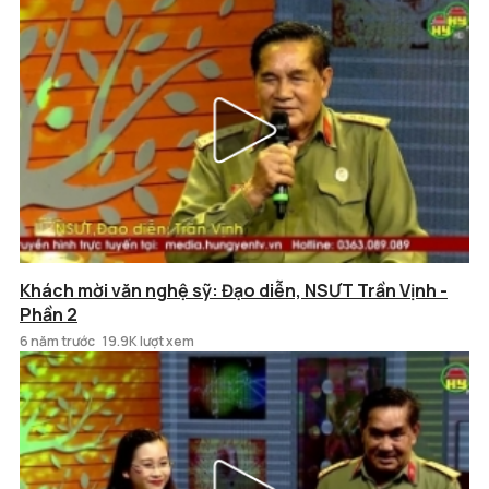
Khách mời văn nghệ sỹ: Đạo diễn, NSƯT Trần Vịnh -
Phần 2
6 năm trước
19.9K lượt xem