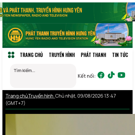
TRANG CHỦ
TRUYỀN HÌNH
PHÁT THANH
TIN TỨC
Kết nối:
Trang chủ
Truyền hình
Chủ nhật, 09/08/2026 13:47
(GMT+7)