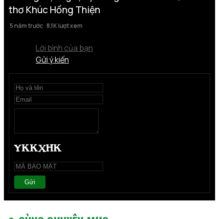
thơ Khúc Hồng Thiện
5 năm trước
8.1K lượt xem
Lời bình của bạn
Gửi ý kiến
Gửi