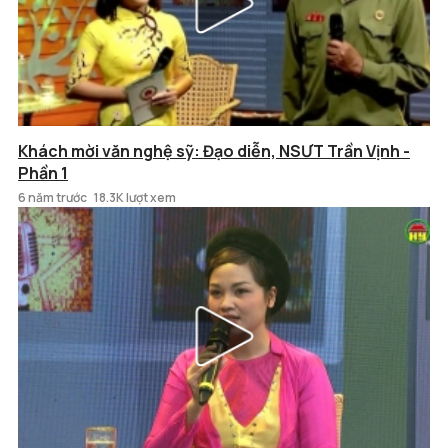
Khách mời văn nghệ sỹ: Đạo diễn, NSƯT Trần Vịnh -
Phần 1
6 năm trước
18.3K lượt xem