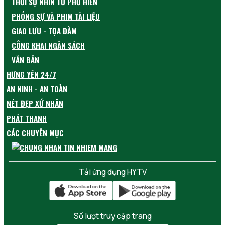
THỜI SỰ NHÌN TỪ PHỐ HIẾN
PHÓNG SỰ VÀ PHIM TÀI LIỆU
GIAO LƯU - TỌA ĐÀM
CÔNG KHAI NGÂN SÁCH
VĂN BẢN
HƯNG YÊN 24/7
AN NINH - AN TOÀN
NÉT ĐẸP XỨ NHÃN
PHÁT THANH
CÁC CHUYÊN MỤC
Tải ứng dụng HYTV
Số lượt truy cập trang