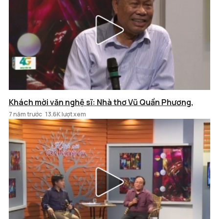
Khách mời văn nghệ sĩ: Nhà thơ Vũ Quần Phương,
7 năm trước
13.6K lượt xem