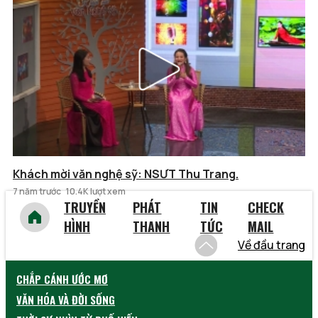
Khách mời văn nghệ sỹ: NSƯT Thu Trang.
7 năm trước
10.4K lượt xem
TRUYỀN
PHÁT
TIN
CHECK
HÌNH
THANH
TỨC
MAIL
Về đầu trang
CHẮP CÁNH ƯỚC MƠ
VĂN HÓA VÀ ĐỜI SỐNG