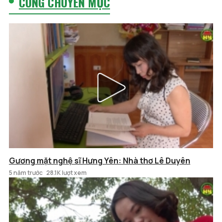
CÙNG CHUYÊN MỤC
Gương mặt nghệ sĩ Hưng Yên: Nhà thơ Lê Duyên
5 năm trước
28.1K lượt xem