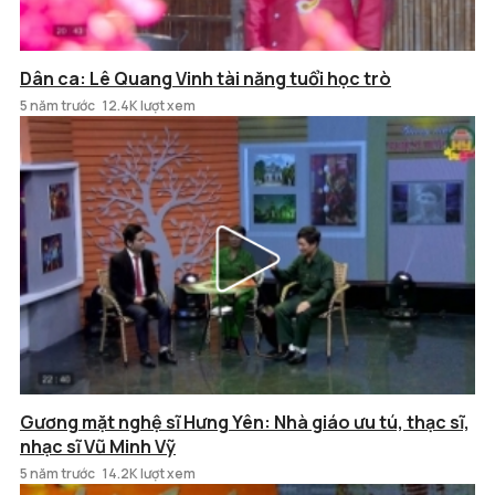
Dân ca: Lê Quang Vinh tài năng tuổi học trò
5 năm trước
12.4K lượt xem
Gương mặt nghệ sĩ Hưng Yên: Nhà giáo ưu tú, thạc sĩ,
nhạc sĩ Vũ Minh Vỹ
5 năm trước
14.2K lượt xem