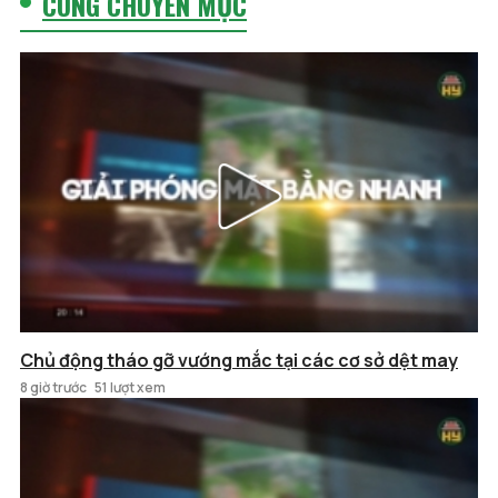
CÙNG CHUYÊN MỤC
Chủ động tháo gỡ vướng mắc tại các cơ sở dệt may
8 giờ trước
51 lượt xem