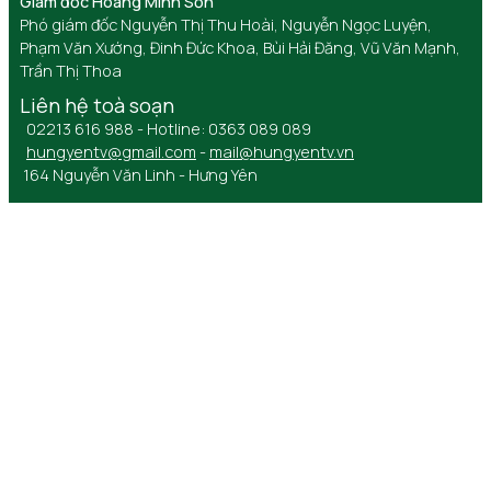
Giám đốc Hoàng Minh Sơn
Phó giám đốc Nguyễn Thị Thu Hoài, Nguyễn Ngọc Luyện,
Phạm Văn Xướng, Đinh Đức Khoa, Bùi Hải Đăng, Vũ Văn Mạnh,
Trần Thị Thoa
Liên hệ toà soạn
02213 616 988 - Hotline: 0363 089 089
hungyentv@gmail.com
-
mail@hungyentv.vn
164 Nguyễn Văn Linh - Hưng Yên