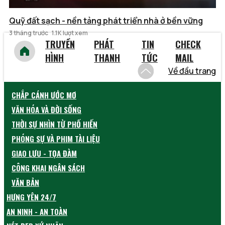
Quỹ đất sạch - nền tảng phát triển nhà ở bền vững
3 tháng trước
1.1K lượt xem
TRUYỀN
PHÁT
TIN
CHECK
HÌNH
THANH
TỨC
MAIL
Về đầu trang
CHẮP CÁNH ƯỚC MƠ
VĂN HÓA VÀ ĐỜI SỐNG
THỜI SỰ NHÌN TỪ PHỐ HIẾN
PHÓNG SỰ VÀ PHIM TÀI LIỆU
GIAO LƯU - TỌA ĐÀM
CÔNG KHAI NGÂN SÁCH
VĂN BẢN
HƯNG YÊN 24/7
AN NINH - AN TOÀN