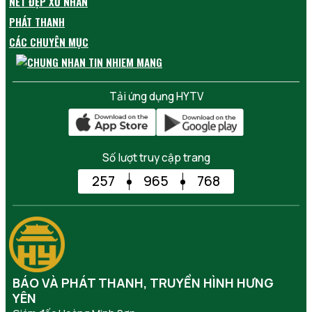
NÉT ĐẸP XỨ NHÃN
PHÁT THANH
CÁC CHUYÊN MỤC
Tải ứng dụng HYTV
Số lượt truy cập trang
257
965
768
BÁO VÀ PHÁT THANH, TRUYỀN HÌNH HƯNG
YÊN