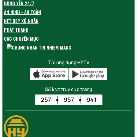
HƯNG YÊN 24/7
AN NINH - AN TOÀN
NÉT ĐẸP XỨ NHÃN
PHÁT THANH
CÁC CHUYÊN MỤC
Tải ứng dụng HYTV
Số lượt truy cập trang
257
957
941