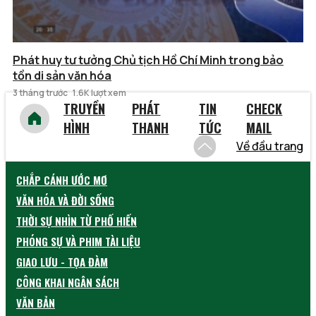
Phát huy tư tưởng Chủ tịch Hồ Chí Minh trong bảo
tồn di sản văn hóa
3 tháng trước
1.6K lượt xem
TRUYỀN
PHÁT
TIN
CHECK
HÌNH
THANH
TỨC
MAIL
Về đầu trang
CHẮP CÁNH ƯỚC MƠ
VĂN HÓA VÀ ĐỜI SỐNG
THỜI SỰ NHÌN TỪ PHỐ HIẾN
PHÓNG SỰ VÀ PHIM TÀI LIỆU
GIAO LƯU - TỌA ĐÀM
CÔNG KHAI NGÂN SÁCH
VĂN BẢN