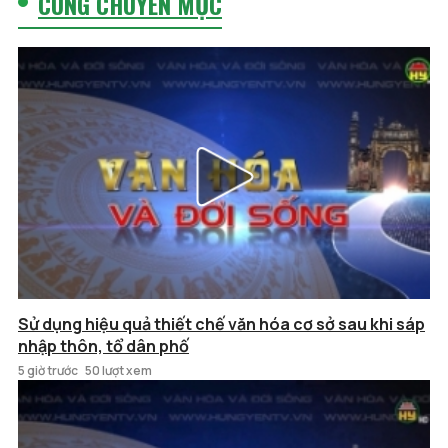
CÙNG CHUYÊN MỤC
Sử dụng hiệu quả thiết chế văn hóa cơ sở sau khi sáp
nhập thôn, tổ dân phố
5 giờ trước
50 lượt xem