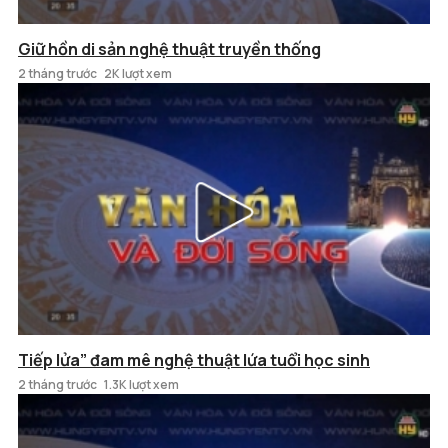
Giữ hồn di sản nghệ thuật truyền thống
2 tháng trước
2K lượt xem
Tiếp lửa” đam mê nghệ thuật lứa tuổi học sinh
2 tháng trước
1.3K lượt xem