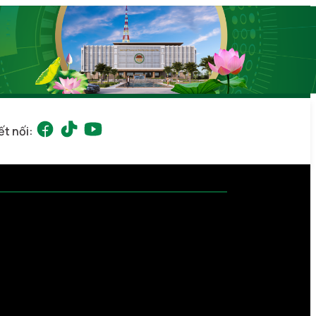
ết nối: