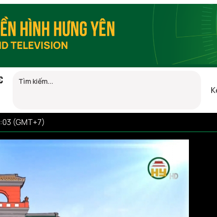
C
K
1:03 (GMT+7)