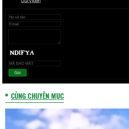
Gửi ý kiến
Gửi
CÙNG CHUYÊN MỤC