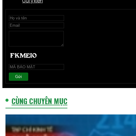
Gửi ý kiến
Gửi
CÙNG CHUYÊN MỤC