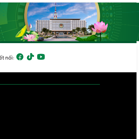
ết nối: