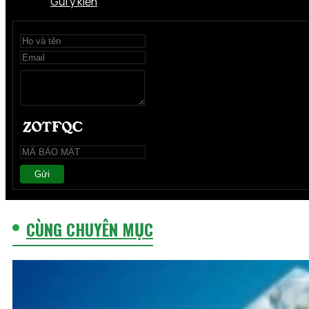
Gửi ý kiến
Gửi
CÙNG CHUYÊN MỤC