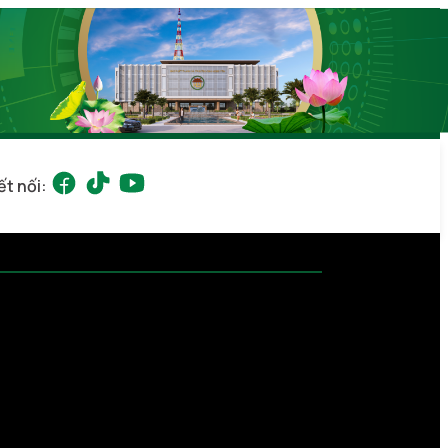
ết nối: