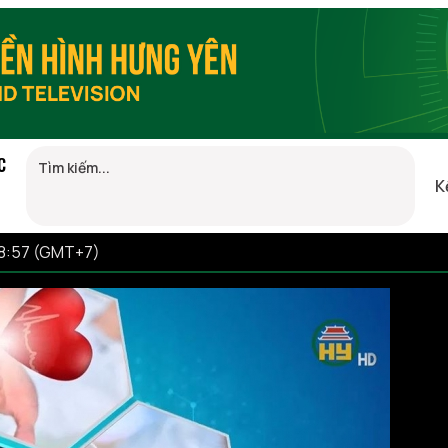
C
K
18:57 (GMT+7)