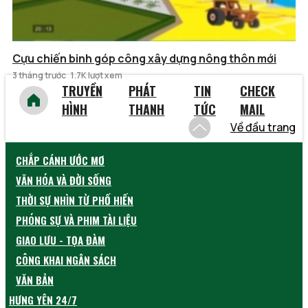
Cựu chiến binh góp công xây dựng nông thôn mới
3 tháng trước
1.7K lượt xem
TRUYỀN
PHÁT
TIN
CHECK
HÌNH
THANH
TỨC
MAIL
Về đầu trang
CHẮP CÁNH ƯỚC MƠ
VĂN HÓA VÀ ĐỜI SỐNG
THỜI SỰ NHÌN TỪ PHỐ HIẾN
PHÓNG SỰ VÀ PHIM TÀI LIỆU
GIAO LƯU - TỌA ĐÀM
CÔNG KHAI NGÂN SÁCH
VĂN BẢN
HƯNG YÊN 24/7