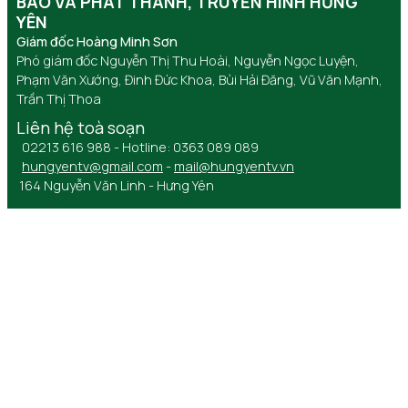
BÁO VÀ PHÁT THANH, TRUYỀN HÌNH HƯNG
YÊN
Giám đốc Hoàng Minh Sơn
Phó giám đốc Nguyễn Thị Thu Hoài, Nguyễn Ngọc Luyện,
Phạm Văn Xướng, Đinh Đức Khoa, Bùi Hải Đăng, Vũ Văn Mạnh,
Trần Thị Thoa
Liên hệ toà soạn
02213 616 988 - Hotline: 0363 089 089
hungyentv@gmail.com
-
mail@hungyentv.vn
164 Nguyễn Văn Linh - Hưng Yên