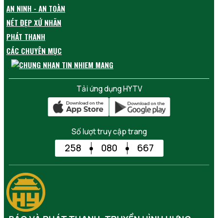
AN NINH - AN TOÀN
NÉT ĐẸP XỨ NHÃN
PHÁT THANH
CÁC CHUYÊN MỤC
Tải ứng dụng HYTV
Số lượt truy cập trang
258
080
667