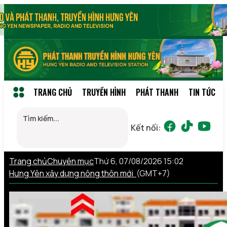
TRANG CHỦ
TRUYỀN HÌNH
PHÁT THANH
TIN TỨC
Kết nối:
Trang chủ
Chuyên mục
Thứ 6, 07/08/2026 15:02
Hưng Yên xây dựng nông thôn mới
(GMT+7)