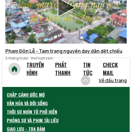
Phạm Đôn Lễ - Tam trạng nguyên dạy dân dệt chiếu
2 tháng trước
940 lượt xem
TRUYỀN
PHÁT
TIN
CHECK
HÌNH
THANH
TỨC
MAIL
Về đầu trang
CHẮP CÁNH ƯỚC MƠ
VĂN HÓA VÀ ĐỜI SỐNG
THỜI SỰ NHÌN TỪ PHỐ HIẾN
PHÓNG SỰ VÀ PHIM TÀI LIỆU
GIAO LƯU - TỌA ĐÀM