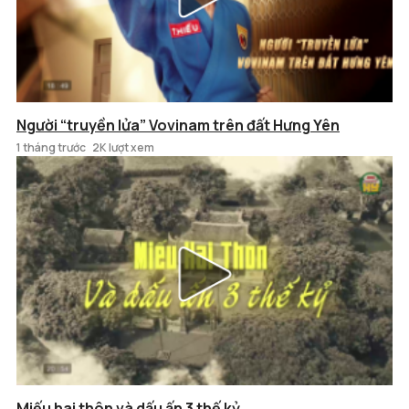
Người “truyền lửa” Vovinam trên đất Hưng Yên
1 tháng trước
2K lượt xem
Miếu hai thôn và dấu ấn 3 thế kỷ