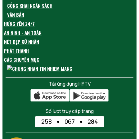
CÔNG KHAI NGÂN SÁCH
VĂN BẢN
HƯNG YÊN 24/7
AN NINH - AN TOÀN
NÉT ĐẸP XỨ NHÃN
PHÁT THANH
CÁC CHUYÊN MỤC
Tải ứng dụng HYTV
Số lượt truy cập trang
258
067
284