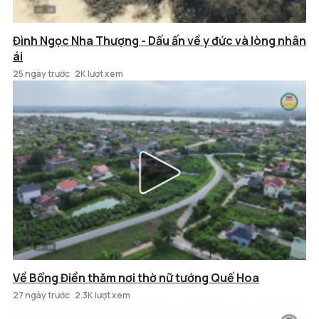
Đình Ngọc Nha Thượng - Dấu ấn về y đức và lòng nhân
ái
25 ngày trước
2K lượt xem
Về Bổng Điền thăm nơi thờ nữ tướng Quế Hoa
27 ngày trước
2.3K lượt xem