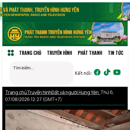
TRANG CHỦ
TRUYỀN HÌNH
PHÁT THANH
TIN TỨC
Kết nối:
Trang chủ
Truyền hình
Đất và người Hưng Yên
Thứ 6,
07/08/2026 12:27 (GMT+7)