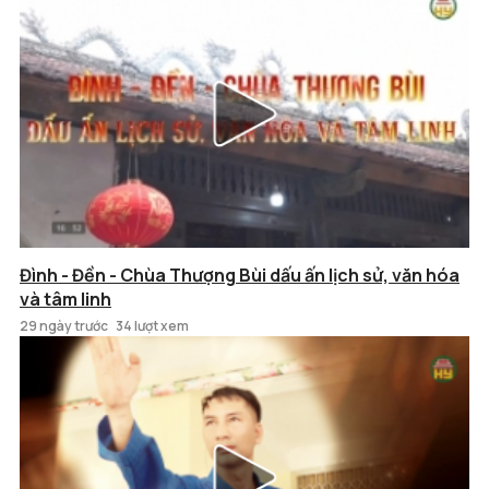
Đình - Đền - Chùa Thượng Bùi dấu ấn lịch sử, văn hóa
và tâm linh
29 ngày trước
34 lượt xem