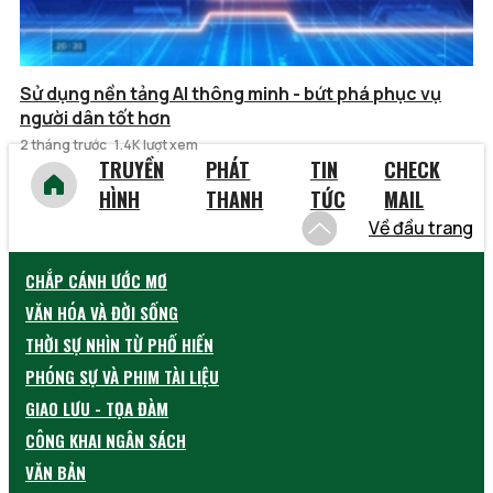
Sử dụng nền tảng AI thông minh - bứt phá phục vụ
người dân tốt hơn
2 tháng trước
1.4K lượt xem
TRUYỀN
PHÁT
TIN
CHECK
HÌNH
THANH
TỨC
MAIL
Về đầu trang
CHẮP CÁNH ƯỚC MƠ
VĂN HÓA VÀ ĐỜI SỐNG
THỜI SỰ NHÌN TỪ PHỐ HIẾN
PHÓNG SỰ VÀ PHIM TÀI LIỆU
GIAO LƯU - TỌA ĐÀM
CÔNG KHAI NGÂN SÁCH
VĂN BẢN