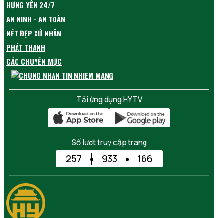
HƯNG YÊN 24/7
AN NINH - AN TOÀN
NÉT ĐẸP XỨ NHÃN
PHÁT THANH
CÁC CHUYÊN MỤC
Tải ứng dụng HYTV
Số lượt truy cập trang
257
933
166