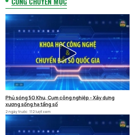
CÙNG CHUYÊN MỤC
Phủ sóng 5G Khu, Cụm công nghiệp - Xây dựng
xương sống hạ tầng số
2 ngày trước
112 lượt xem