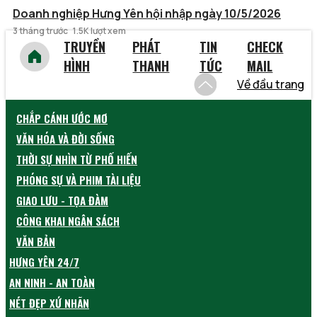
Doanh nghiệp Hưng Yên hội nhập ngày 10/5/2026
3 tháng trước
1.5K lượt xem
TRUYỀN
PHÁT
TIN
CHECK
HÌNH
THANH
TỨC
MAIL
Về đầu trang
CHẮP CÁNH ƯỚC MƠ
VĂN HÓA VÀ ĐỜI SỐNG
THỜI SỰ NHÌN TỪ PHỐ HIẾN
PHÓNG SỰ VÀ PHIM TÀI LIỆU
GIAO LƯU - TỌA ĐÀM
CÔNG KHAI NGÂN SÁCH
VĂN BẢN
HƯNG YÊN 24/7
AN NINH - AN TOÀN
NÉT ĐẸP XỨ NHÃN