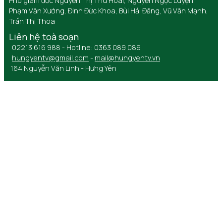
Phó giám đốc Nguyễn Thị Thu Hoài, Nguyễn Ngọc Luyện,
Phạm Văn Xướng, Đinh Đức Khoa, Bùi Hải Đăng, Vũ Văn Mạnh,
Trần Thị Thoa
Liên hệ toà soạn
02213 616 988 - Hotline: 0363 089 089
hungyentv@gmail.com
-
mail@hungyentv.vn
164 Nguyễn Văn Linh - Hưng Yên