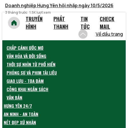
Doanh nghiệp Hưng Yên hội nhập ngày 10/5/2026
3 tháng trước
1.5K lượt xem
TRUYỀN
PHÁT
TIN
CHECK
HÌNH
THANH
TỨC
MAIL
Về đầu trang
CHẮP CÁNH ƯỚC MƠ
VĂN HÓA VÀ ĐỜI SỐNG
THỜI SỰ NHÌN TỪ PHỐ HIẾN
PHÓNG SỰ VÀ PHIM TÀI LIỆU
GIAO LƯU - TỌA ĐÀM
CÔNG KHAI NGÂN SÁCH
VĂN BẢN
HƯNG YÊN 24/7
AN NINH - AN TOÀN
NÉT ĐẸP XỨ NHÃN