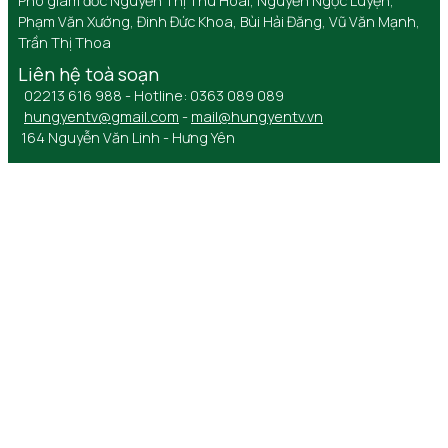
Phó giám đốc Nguyễn Thị Thu Hoài, Nguyễn Ngọc Luyện,
Phạm Văn Xướng, Đinh Đức Khoa, Bùi Hải Đăng, Vũ Văn Mạnh,
Trần Thị Thoa
Liên hệ toà soạn
02213 616 988 - Hotline: 0363 089 089
hungyentv@gmail.com
-
mail@hungyentv.vn
164 Nguyễn Văn Linh - Hưng Yên