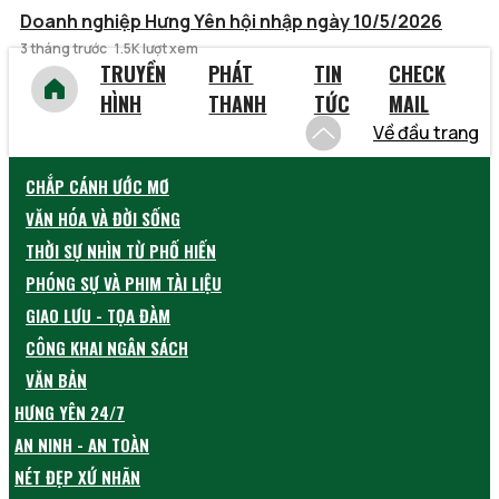
Doanh nghiệp Hưng Yên hội nhập ngày 10/5/2026
3 tháng trước
1.5K lượt xem
TRUYỀN
PHÁT
TIN
CHECK
HÌNH
THANH
TỨC
MAIL
Về đầu trang
CHẮP CÁNH ƯỚC MƠ
VĂN HÓA VÀ ĐỜI SỐNG
THỜI SỰ NHÌN TỪ PHỐ HIẾN
PHÓNG SỰ VÀ PHIM TÀI LIỆU
GIAO LƯU - TỌA ĐÀM
CÔNG KHAI NGÂN SÁCH
VĂN BẢN
HƯNG YÊN 24/7
AN NINH - AN TOÀN
NÉT ĐẸP XỨ NHÃN