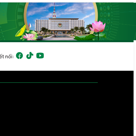
ết nối: