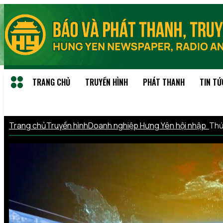
TRANG CHỦ
TRUYỀN HÌNH
PHÁT THANH
TIN TỨ
Trang chủ
Truyền hình
Doanh nghiệp Hưng Yên hội nhập
Thứ