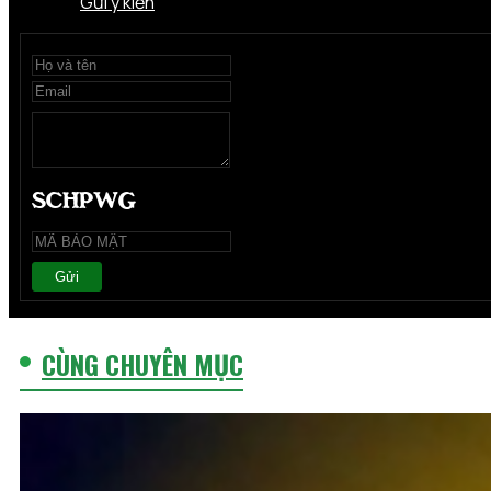
Gửi ý kiến
Gửi
CÙNG CHUYÊN MỤC