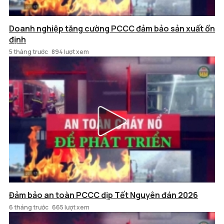
Doanh nghiệp tăng cường PCCC đảm bảo sản xuất ổn
định
5 tháng trước
894 lượt xem
Đảm bảo an toàn PCCC dịp Tết Nguyên đán 2026
6 tháng trước
665 lượt xem