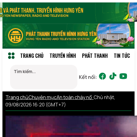
TRANG CHỦ
TRUYỀN HÌNH
PHÁT THANH
TIN TỨC
Kết nối:
Trang chủ
Chuyên mục
An toàn cháy nổ
Chủ nhật,
09/08/2026 16:20 (GMT+7)