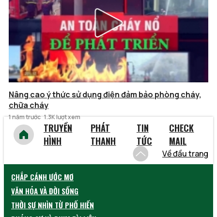
Nâng cao ý thức sử dụng điện đảm bảo phòng cháy,
chữa cháy
1 năm trước
1.3K lượt xem
TRUYỀN
PHÁT
TIN
CHECK
HÌNH
THANH
TỨC
MAIL
Về đầu trang
CHẮP CÁNH ƯỚC MƠ
VĂN HÓA VÀ ĐỜI SỐNG
THỜI SỰ NHÌN TỪ PHỐ HIẾN