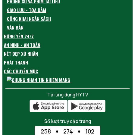
PHÓNG SỰ VÀ PHIM TÀI LIỆU
GIAO LƯU - TỌA ĐÀM
CÔNG KHAI NGÂN SÁCH
VĂN BẢN
HƯNG YÊN 24/7
AN NINH - AN TOÀN
NÉT ĐẸP XỨ NHÃN
PHÁT THANH
CÁC CHUYÊN MỤC
Tải ứng dụng HYTV
Số lượt truy cập trang
258
274
102