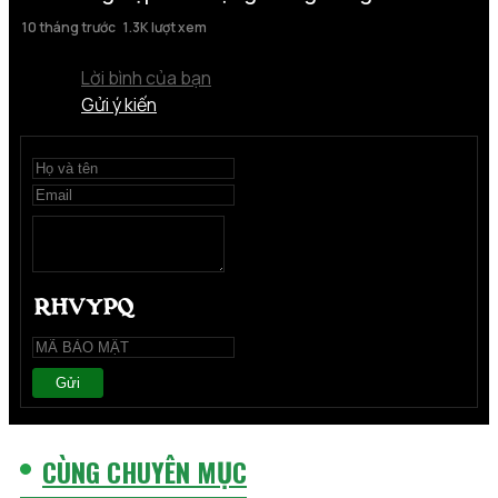
10 tháng trước
1.3K lượt xem
Lời bình của bạn
Gửi ý kiến
Gửi
CÙNG CHUYÊN MỤC