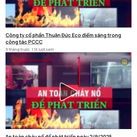
Công ty cổ phần Thuận Đức Eco điểm sáng trong
công tác PCCC
9 tháng trước
1.1K lượt xem
An toàn cháy nổ để phát triển ngày 2/9/2025