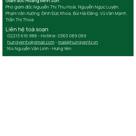
Giám đốc Hoàng Minh Sơn
Phó giám đốc Nguyễn Thị Thu Hoài, Nguyễn Ngọc Luyện,
Phạm Văn Xướng, Đinh Đức Khoa, Bùi Hải Đăng, Vũ Văn Mạnh,
Trần Thị Thoa
Liên hệ toà soạn
02213 616 988 - Hotline: 0363 089 089
hungyentv@gmail.com
-
mail@hungyentv.vn
164 Nguyễn Văn Linh - Hưng Yên