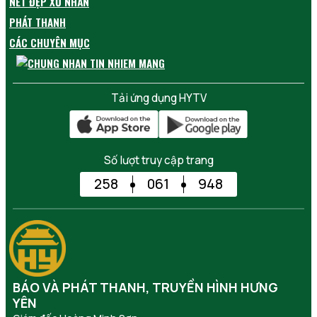
NÉT ĐẸP XỨ NHÃN
PHÁT THANH
CÁC CHUYÊN MỤC
Tải ứng dụng HYTV
Số lượt truy cập trang
258
061
948
BÁO VÀ PHÁT THANH, TRUYỀN HÌNH HƯNG
YÊN