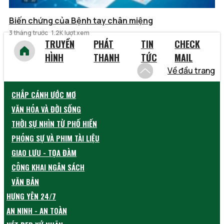
Biến chứng của Bệnh tay chân miệng
3 tháng trước
1.2K lượt xem
TRUYỀN
PHÁT
TIN
CHECK
HÌNH
THANH
TỨC
MAIL
Về đầu trang
CHẮP CÁNH ƯỚC MƠ
VĂN HÓA VÀ ĐỜI SỐNG
THỜI SỰ NHÌN TỪ PHỐ HIẾN
PHÓNG SỰ VÀ PHIM TÀI LIỆU
GIAO LƯU - TỌA ĐÀM
CÔNG KHAI NGÂN SÁCH
VĂN BẢN
HƯNG YÊN 24/7
AN NINH - AN TOÀN