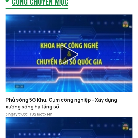
CÙNG CHUYÊN MỤC
Phủ sóng 5G Khu, Cụm công nghiệp - Xây dựng
xương sống hạ tầng số
3 ngày trước
192 lượt xem