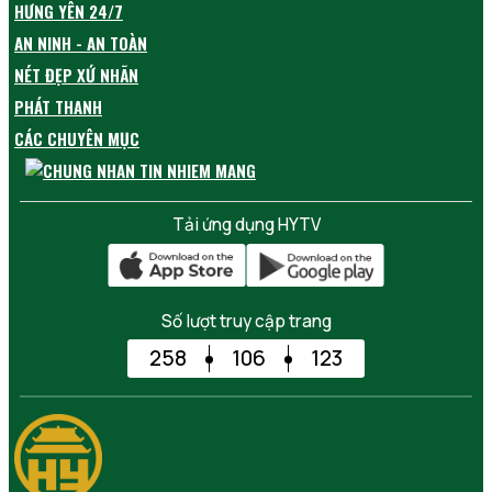
HƯNG YÊN 24/7
AN NINH - AN TOÀN
NÉT ĐẸP XỨ NHÃN
PHÁT THANH
CÁC CHUYÊN MỤC
Tải ứng dụng HYTV
Số lượt truy cập trang
258
106
123