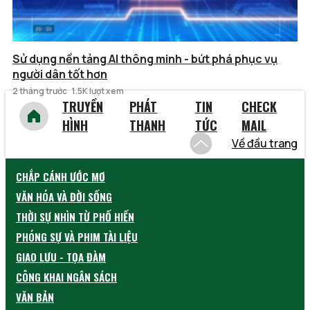
Sử dụng nền tảng AI thông minh - bứt phá phục vụ
người dân tốt hơn
2 tháng trước
1.5K lượt xem
TRUYỀN
PHÁT
TIN
CHECK
HÌNH
THANH
TỨC
MAIL
Về đầu trang
CHẮP CÁNH ƯỚC MƠ
VĂN HÓA VÀ ĐỜI SỐNG
THỜI SỰ NHÌN TỪ PHỐ HIẾN
PHÓNG SỰ VÀ PHIM TÀI LIỆU
GIAO LƯU - TỌA ĐÀM
CÔNG KHAI NGÂN SÁCH
VĂN BẢN