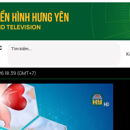
C
K
26 18:39 (GMT+7)