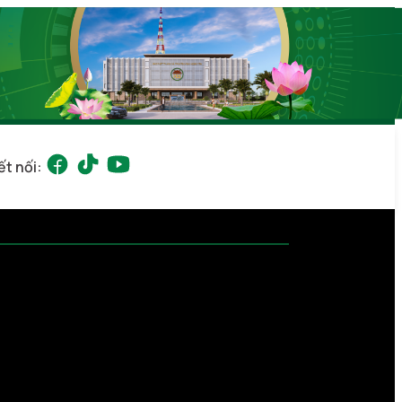
ết nối: