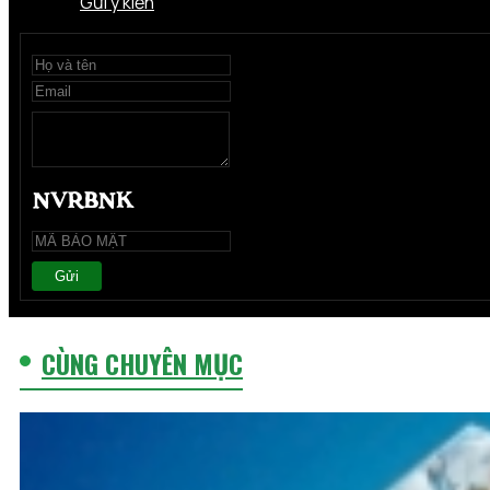
Gửi ý kiến
Gửi
CÙNG CHUYÊN MỤC