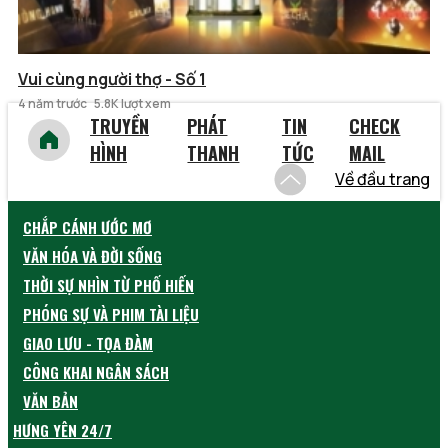
Vui cùng người thợ - Số 1
4 năm trước
5.8K lượt xem
TRUYỀN
PHÁT
TIN
CHECK
HÌNH
THANH
TỨC
MAIL
Về đầu trang
CHẮP CÁNH ƯỚC MƠ
VĂN HÓA VÀ ĐỜI SỐNG
THỜI SỰ NHÌN TỪ PHỐ HIẾN
PHÓNG SỰ VÀ PHIM TÀI LIỆU
GIAO LƯU - TỌA ĐÀM
CÔNG KHAI NGÂN SÁCH
VĂN BẢN
HƯNG YÊN 24/7