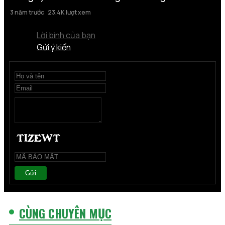
3 năm trước
23.4K lượt xem
Lời bình của bạn
Gửi ý kiến
Gửi
CÙNG CHUYÊN MỤC