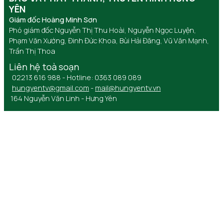
YÊN
Giám đốc Hoàng Minh Sơn
Phó giám đốc Nguyễn Thị Thu Hoài, Nguyễn Ngọc Luyện,
Phạm Văn Xướng, Đinh Đức Khoa, Bùi Hải Đăng, Vũ Văn Mạnh,
Trần Thị Thoa
Liên hệ toà soạn
02213 616 988 - Hotline: 0363 089 089
hungyentv@gmail.com
-
mail@hungyentv.vn
164 Nguyễn Văn Linh - Hưng Yên