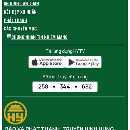
AN NINH - AN TOÀN
NÉT ĐẸP XỨ NHÃN
PHÁT THANH
CÁC CHUYÊN MỤC
Tải ứng dụng HYTV
Số lượt truy cập trang
258
344
682
BÁO VÀ PHÁT THANH, TRUYỀN HÌNH HƯNG