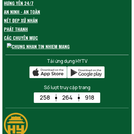
HƯNG YÊN 24/7
AN NINH - AN TOÀN
NÉT ĐẸP XỨ NHÃN
PHÁT THANH
CÁC CHUYÊN MỤC
Tải ứng dụng HYTV
Số lượt truy cập trang
258
264
918