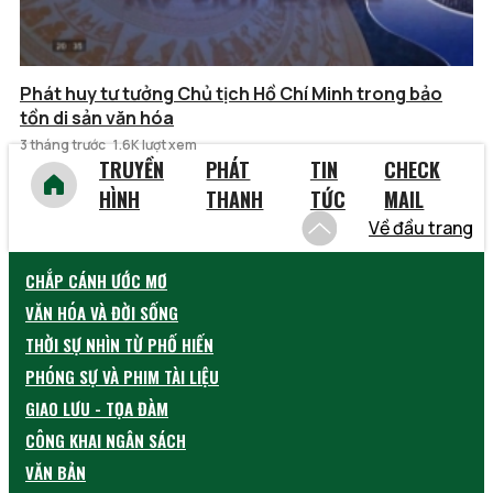
Phát huy tư tưởng Chủ tịch Hồ Chí Minh trong bảo
tồn di sản văn hóa
3 tháng trước
1.6K lượt xem
TRUYỀN
PHÁT
TIN
CHECK
HÌNH
THANH
TỨC
MAIL
Về đầu trang
CHẮP CÁNH ƯỚC MƠ
VĂN HÓA VÀ ĐỜI SỐNG
THỜI SỰ NHÌN TỪ PHỐ HIẾN
PHÓNG SỰ VÀ PHIM TÀI LIỆU
GIAO LƯU - TỌA ĐÀM
CÔNG KHAI NGÂN SÁCH
VĂN BẢN