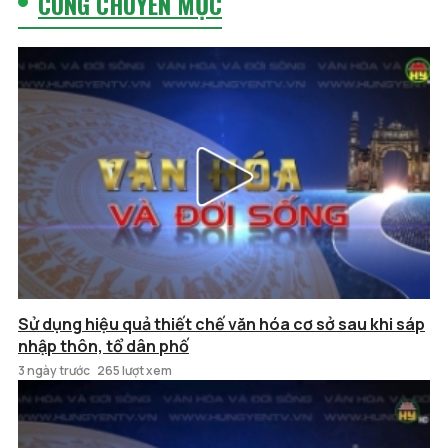
CÙNG CHUYÊN MỤC
Sử dụng hiệu quả thiết chế văn hóa cơ sở sau khi sáp
nhập thôn, tổ dân phố
3 ngày trước
265 lượt xem