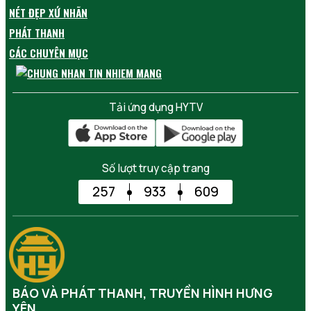
NÉT ĐẸP XỨ NHÃN
PHÁT THANH
CÁC CHUYÊN MỤC
Tải ứng dụng HYTV
Số lượt truy cập trang
257
933
609
BÁO VÀ PHÁT THANH, TRUYỀN HÌNH HƯNG
YÊN