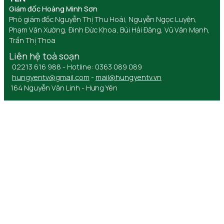
Giám đốc Hoàng Minh Sơn
Phó giám đốc Nguyễn Thị Thu Hoài, Nguyễn Ngọc Luyện,
Phạm Văn Xướng, Đinh Đức Khoa, Bùi Hải Đăng, Vũ Văn Mạnh,
Trần Thị Thoa
Liên hệ toà soạn
02213 616 988 - Hotline: 0363 089 089
hungyentv@gmail.com
-
mail@hungyentv.vn
164 Nguyễn Văn Linh - Hưng Yên