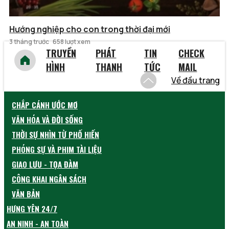
Hướng nghiệp cho con trong thời đại mới
3 tháng trước
658 lượt xem
TRUYỀN
PHÁT
TIN
CHECK
HÌNH
THANH
TỨC
MAIL
Về đầu trang
CHẮP CÁNH ƯỚC MƠ
VĂN HÓA VÀ ĐỜI SỐNG
THỜI SỰ NHÌN TỪ PHỐ HIẾN
PHÓNG SỰ VÀ PHIM TÀI LIỆU
GIAO LƯU - TỌA ĐÀM
CÔNG KHAI NGÂN SÁCH
VĂN BẢN
HƯNG YÊN 24/7
AN NINH - AN TOÀN