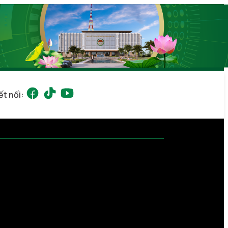
ết nối: