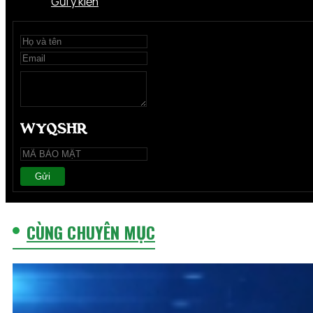
Gửi ý kiến
Gửi
CÙNG CHUYÊN MỤC