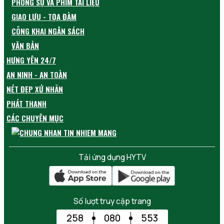
PHÓNG SỰ VÀ PHIM TÀI LIỆU
GIAO LƯU - TỌA ĐÀM
CÔNG KHAI NGÂN SÁCH
VĂN BẢN
HƯNG YÊN 24/7
AN NINH - AN TOÀN
NÉT ĐẸP XỨ NHÃN
PHÁT THANH
CÁC CHUYÊN MỤC
Tải ứng dụng HYTV
Số lượt truy cập trang
258
080
553