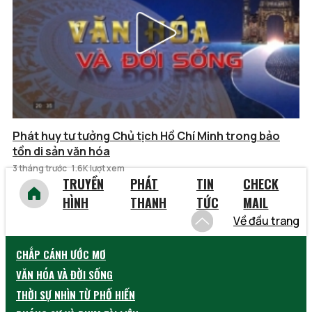
Phát huy tư tưởng Chủ tịch Hồ Chí Minh trong bảo
tồn di sản văn hóa
3 tháng trước
1.6K lượt xem
TRUYỀN
PHÁT
TIN
CHECK
HÌNH
THANH
TỨC
MAIL
Về đầu trang
CHẮP CÁNH ƯỚC MƠ
VĂN HÓA VÀ ĐỜI SỐNG
THỜI SỰ NHÌN TỪ PHỐ HIẾN