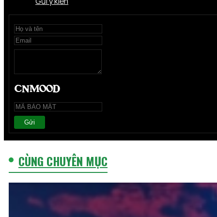
Gửi ý kiến
Gửi
CÙNG CHUYÊN MỤC