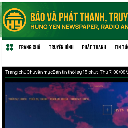
TRANG CHỦ
TRUYỀN HÌNH
PHÁT THANH
TIN TỨ
Trang chủ
Chuyên mục
Bản tin thời sự 15 phút
Thứ 7, 08/08