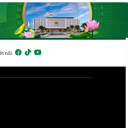
ết nối: