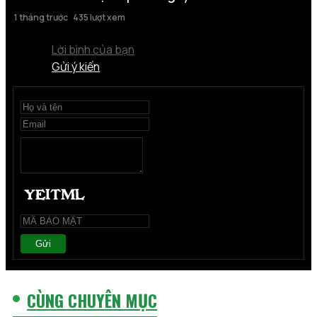
1 tháng trước
435 lượt xem
Lời bình của bạn
Gửi ý kiến
Gửi
CÙNG CHUYÊN MỤC