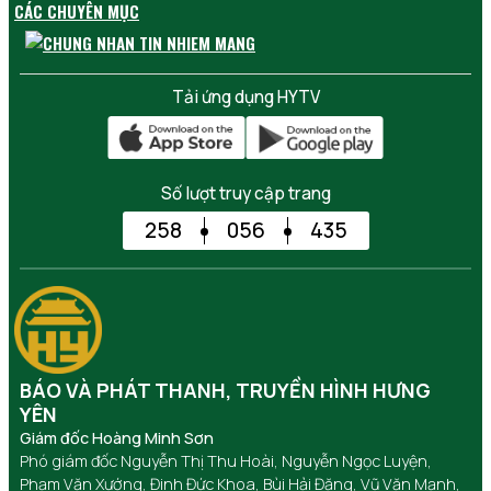
CÁC CHUYÊN MỤC
Tải ứng dụng HYTV
Số lượt truy cập trang
258
056
435
BÁO VÀ PHÁT THANH, TRUYỀN HÌNH HƯNG
YÊN
Giám đốc Hoàng Minh Sơn
Phó giám đốc Nguyễn Thị Thu Hoài, Nguyễn Ngọc Luyện,
Phạm Văn Xướng, Đinh Đức Khoa, Bùi Hải Đăng, Vũ Văn Mạnh,