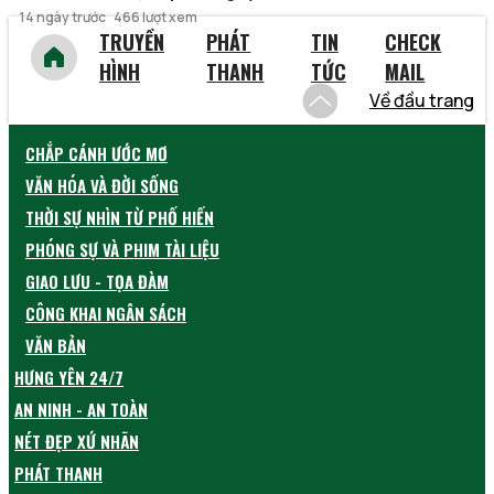
14 ngày trước
466 lượt xem
TRUYỀN
PHÁT
TIN
CHECK
HÌNH
THANH
TỨC
MAIL
Về đầu trang
CHẮP CÁNH ƯỚC MƠ
VĂN HÓA VÀ ĐỜI SỐNG
THỜI SỰ NHÌN TỪ PHỐ HIẾN
PHÓNG SỰ VÀ PHIM TÀI LIỆU
GIAO LƯU - TỌA ĐÀM
CÔNG KHAI NGÂN SÁCH
VĂN BẢN
HƯNG YÊN 24/7
AN NINH - AN TOÀN
NÉT ĐẸP XỨ NHÃN
PHÁT THANH