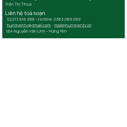
Trần Thị Thoa
Liên hệ toà soạn
02213 616 988 - Hotline: 0363 089 089
hungyentv@gmail.com
-
mail@hungyentv.vn
164 Nguyễn Văn Linh - Hưng Yên