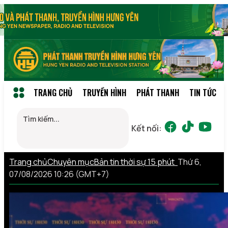
TRANG CHỦ
TRUYỀN HÌNH
PHÁT THANH
TIN TỨC
Kết nối:
Trang chủ
Chuyên mục
Bản tin thời sự 15 phút
Thứ 6,
07/08/2026 10:26 (GMT+7)