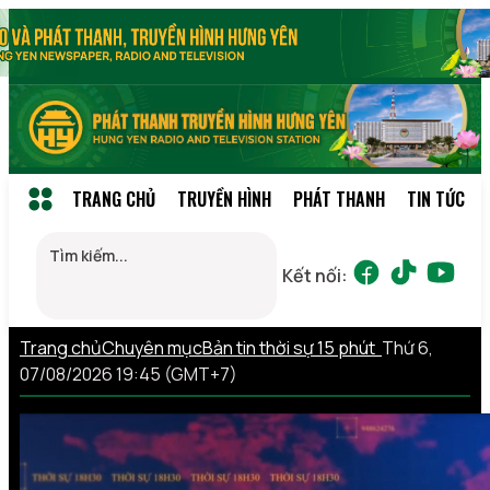
TRANG CHỦ
TRUYỀN HÌNH
PHÁT THANH
TIN TỨC
Kết nối:
Trang chủ
Chuyên mục
Bản tin thời sự 15 phút
Thứ 6,
07/08/2026 19:45 (GMT+7)