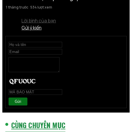
1 tháng trước
534 lượt xem
Lời bình của bạn
Gửi ý kiến
Gửi
CÙNG CHUYÊN MỤC