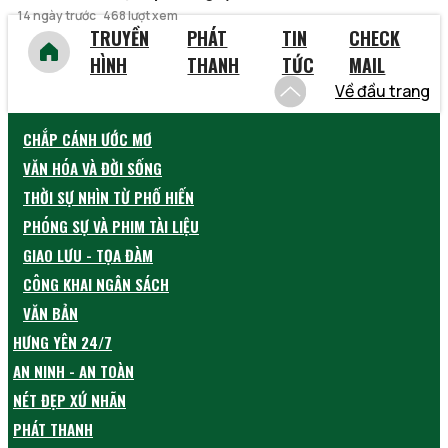
14 ngày trước
468 lượt xem
TRUYỀN
PHÁT
TIN
CHECK
HÌNH
THANH
TỨC
MAIL
Về đầu trang
CHẮP CÁNH ƯỚC MƠ
VĂN HÓA VÀ ĐỜI SỐNG
THỜI SỰ NHÌN TỪ PHỐ HIẾN
PHÓNG SỰ VÀ PHIM TÀI LIỆU
GIAO LƯU - TỌA ĐÀM
CÔNG KHAI NGÂN SÁCH
VĂN BẢN
HƯNG YÊN 24/7
AN NINH - AN TOÀN
NÉT ĐẸP XỨ NHÃN
PHÁT THANH