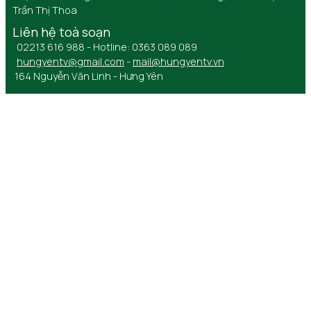
Trần Thị Thoa
Liên hệ toà soạn
02213 616 988 - Hotline: 0363 089 089
hungyentv@gmail.com
-
mail@hungyentv.vn
164 Nguyễn Văn Linh - Hưng Yên