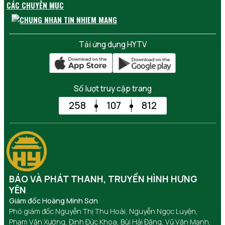
CÁC CHUYÊN MỤC
Tải ứng dụng HYTV
Số lượt truy cập trang
258
107
812
BÁO VÀ PHÁT THANH, TRUYỀN HÌNH HƯNG
YÊN
Giám đốc Hoàng Minh Sơn
Phó giám đốc Nguyễn Thị Thu Hoài, Nguyễn Ngọc Luyện,
Phạm Văn Xướng, Đinh Đức Khoa, Bùi Hải Đăng, Vũ Văn Mạnh,