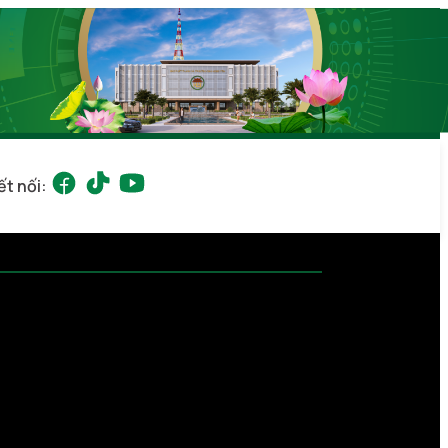
ết nối: