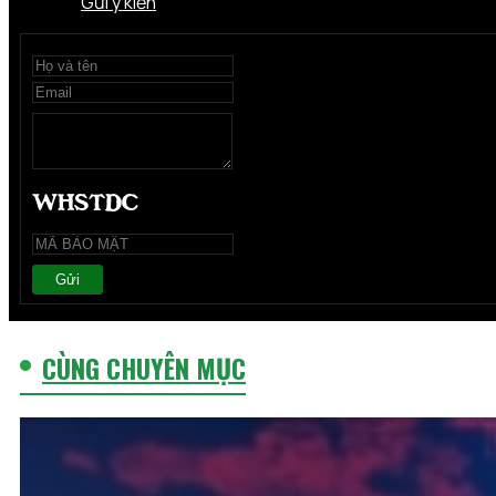
Gửi ý kiến
Gửi
CÙNG CHUYÊN MỤC