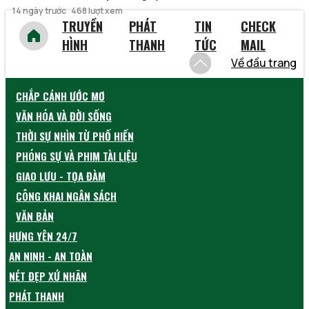
14 ngày trước
468 lượt xem
TRUYỀN
PHÁT
TIN
CHECK
HÌNH
THANH
TỨC
MAIL
Về đầu trang
CHẮP CÁNH ƯỚC MƠ
VĂN HÓA VÀ ĐỜI SỐNG
THỜI SỰ NHÌN TỪ PHỐ HIẾN
PHÓNG SỰ VÀ PHIM TÀI LIỆU
GIAO LƯU - TỌA ĐÀM
CÔNG KHAI NGÂN SÁCH
VĂN BẢN
HƯNG YÊN 24/7
AN NINH - AN TOÀN
NÉT ĐẸP XỨ NHÃN
PHÁT THANH