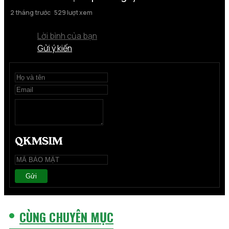
2 tháng trước
529 lượt xem
Lời bình của bạn
Gửi ý kiến
Gửi
CÙNG CHUYÊN MỤC