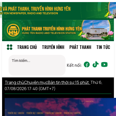
TRANG CHỦ
TRUYỀN HÌNH
PHÁT THANH
TIN TỨC
Kết nối:
Trang chủ
Chuyên mục
Bản tin thời sự 15 phút
Thứ 6,
07/08/2026 17:40 (GMT+7)