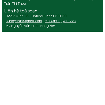
Trần Thị Thoa
Liên hệ toà soạn
02213 616 988 - Hotline: 0363 089 089
hungyentv@gmail.com
-
mail@hungyentv.vn
164 Nguyễn Văn Linh - Hưng Yên