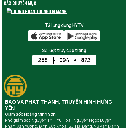
CÁC CHUYÊN MỤC
Tải ứng dụng HYTV
Số lượt truy cập trang
258
094
872
BÁO VÀ PHÁT THANH, TRUYỀN HÌNH HƯNG
YÊN
Giám đốc Hoàng Minh Sơn
Phó giám đốc Nguyễn Thị Thu Hoài, Nguyễn Ngọc Luyện,
Phạm Văn Xướng, Đinh Đức Khoa, Bùi Hải Đăng, Vũ Văn Mạnh,