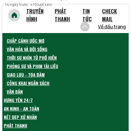
14 ngày trước
470 lượt xem
TRUYỀN
PHÁT
TIN
CHECK
HÌNH
THANH
TỨC
MAIL
Về đầu trang
CHẮP CÁNH ƯỚC MƠ
VĂN HÓA VÀ ĐỜI SỐNG
THỜI SỰ NHÌN TỪ PHỐ HIẾN
PHÓNG SỰ VÀ PHIM TÀI LIỆU
GIAO LƯU - TỌA ĐÀM
CÔNG KHAI NGÂN SÁCH
VĂN BẢN
HƯNG YÊN 24/7
AN NINH - AN TOÀN
NÉT ĐẸP XỨ NHÃN
PHÁT THANH