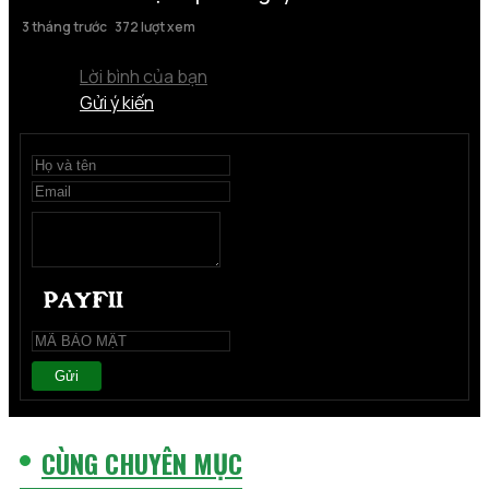
3 tháng trước
372 lượt xem
Lời bình của bạn
Gửi ý kiến
Gửi
CÙNG CHUYÊN MỤC