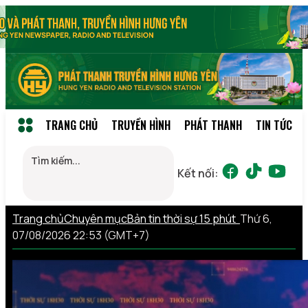
TRANG CHỦ
TRUYỀN HÌNH
PHÁT THANH
TIN TỨC
Kết nối:
Trang chủ
Chuyên mục
Bản tin thời sự 15 phút
Thứ 6,
07/08/2026 22:53 (GMT+7)