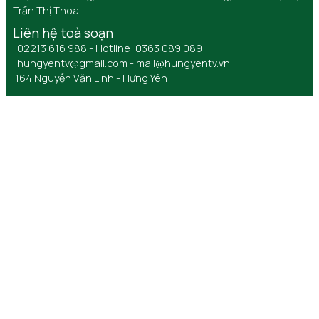
Trần Thị Thoa
Liên hệ toà soạn
02213 616 988 - Hotline: 0363 089 089
hungyentv@gmail.com
-
mail@hungyentv.vn
164 Nguyễn Văn Linh - Hưng Yên