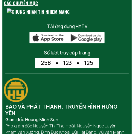
CÁC CHUYÊN MỤC
Tải ứng dụng HYTV
Số lượt truy cập trang
258
123
125
BÁO VÀ PHÁT THANH, TRUYỀN HÌNH HƯNG
YÊN
Giám đốc Hoàng Minh Sơn
Phó giám đốc Nguyễn Thị Thu Hoài, Nguyễn Ngọc Luyện,
Phạm Văn Xướng, Đinh Đức Khoa, Bùi Hải Đăng, Vũ Văn Mạnh,