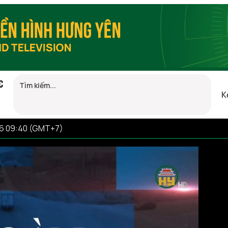
C
K
26 09:40 (GMT+7)