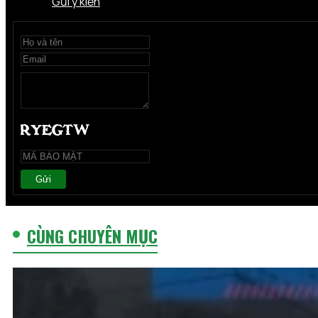
Gửi ý kiến
Gửi
CÙNG CHUYÊN MỤC