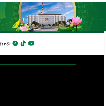
ết nối: