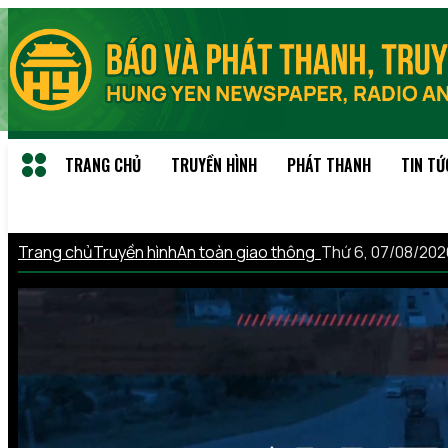
TRANG CHỦ
TRUYỀN HÌNH
PHÁT THANH
TIN TỨ
Trang chủ
Truyền hình
An toàn giao thông
Thứ 6, 07/08/20