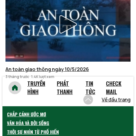
An toàn giao thông ngày 10/5/2026
3 tháng trước
1.4K lượt xem
TRUYỀN
PHÁT
TIN
CHECK
HÌNH
THANH
TỨC
MAIL
Về đầu trang
CHẮP CÁNH ƯỚC MƠ
VĂN HÓA VÀ ĐỜI SỐNG
THỜI SỰ NHÌN TỪ PHỐ HIẾN