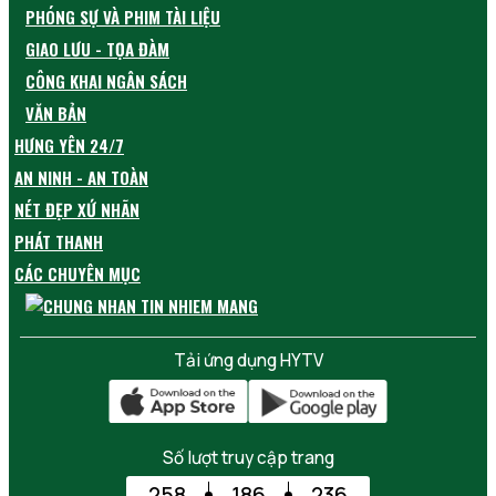
PHÓNG SỰ VÀ PHIM TÀI LIỆU
GIAO LƯU - TỌA ĐÀM
CÔNG KHAI NGÂN SÁCH
VĂN BẢN
HƯNG YÊN 24/7
AN NINH - AN TOÀN
NÉT ĐẸP XỨ NHÃN
PHÁT THANH
CÁC CHUYÊN MỤC
Tải ứng dụng HYTV
Số lượt truy cập trang
258
186
236