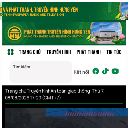
TRANG CHỦ
TRUYỀN HÌNH
PHÁT THANH
TIN TỨC
Kết nối:
Trang chủ
Truyền hình
An toàn giao thông
Thứ 7,
08/08/2026 17:20 (GMT+7)