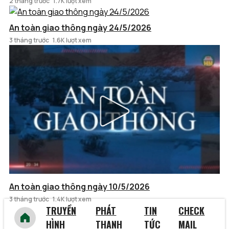
2 tháng trước
1.7K lượt xem
An toàn giao thông ngày 24/5/2026
3 tháng trước
1.6K lượt xem
An toàn giao thông ngày 10/5/2026
3 tháng trước
1.4K lượt xem
TRUYỀN
PHÁT
TIN
CHECK
HÌNH
THANH
TỨC
MAIL