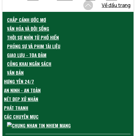
Về đầu trang
CHẮP CÁNH ƯỚC MƠ
VĂN HÓA VÀ ĐỜI SỐNG
THỜI SỰ NHÌN TỪ PHỐ HIẾN
PHÓNG SỰ VÀ PHIM TÀI LIỆU
GIAO LƯU - TỌA ĐÀM
CÔNG KHAI NGÂN SÁCH
VĂN BẢN
HƯNG YÊN 24/7
AN NINH - AN TOÀN
NÉT ĐẸP XỨ NHÃN
PHÁT THANH
CÁC CHUYÊN MỤC