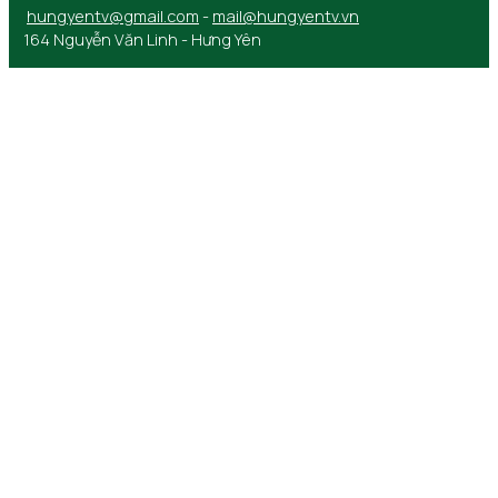
hungyentv@gmail.com
-
mail@hungyentv.vn
164 Nguyễn Văn Linh - Hưng Yên