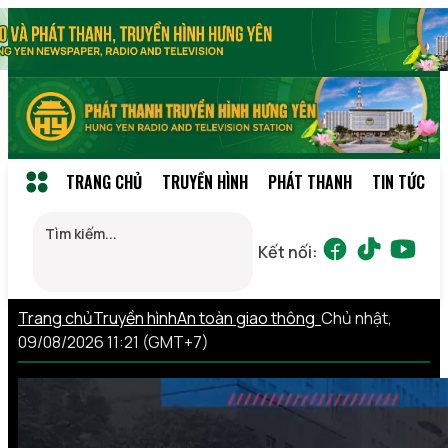
TRANG CHỦ
TRUYỀN HÌNH
PHÁT THANH
TIN TỨC
Kết nối:
Trang chủ
Truyền hình
An toàn giao thông
Chủ nhật,
09/08/2026 11:21 (GMT+7)