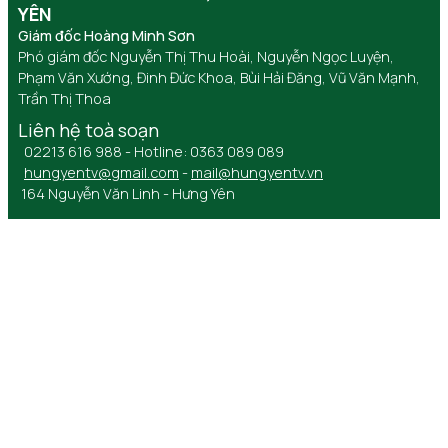
YÊN
Giám đốc Hoàng Minh Sơn
Phó giám đốc Nguyễn Thị Thu Hoài, Nguyễn Ngọc Luyện,
Phạm Văn Xướng, Đinh Đức Khoa, Bùi Hải Đăng, Vũ Văn Mạnh,
Trần Thị Thoa
Liên hệ toà soạn
02213 616 988 - Hotline: 0363 089 089
hungyentv@gmail.com
-
mail@hungyentv.vn
164 Nguyễn Văn Linh - Hưng Yên