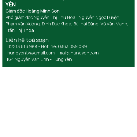
YÊN
Giám đốc Hoàng Minh Sơn
Phó giám đốc Nguyễn Thị Thu Hoài, Nguyễn Ngọc Luyện,
Phạm Văn Xướng, Đinh Đức Khoa, Bùi Hải Đăng, Vũ Văn Mạnh,
Trần Thị Thoa
Liên hệ toà soạn
02213 616 988 - Hotline: 0363 089 089
hungyentv@gmail.com
-
mail@hungyentv.vn
164 Nguyễn Văn Linh - Hưng Yên