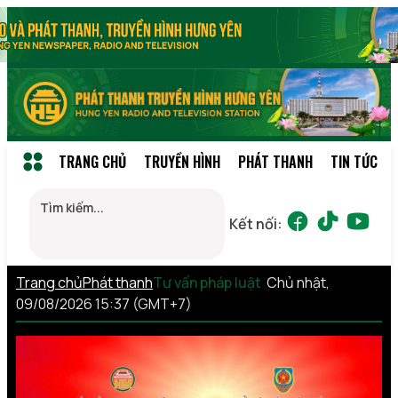
TRANG CHỦ
TRUYỀN HÌNH
PHÁT THANH
TIN TỨC
Kết nối:
Trang chủ
Phát thanh
Tư vấn pháp luật
Chủ nhật,
09/08/2026 15:37 (GMT+7)