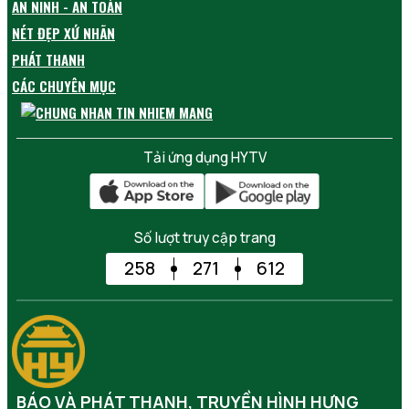
AN NINH - AN TOÀN
NÉT ĐẸP XỨ NHÃN
PHÁT THANH
CÁC CHUYÊN MỤC
Tải ứng dụng HYTV
Số lượt truy cập trang
258
271
612
BÁO VÀ PHÁT THANH, TRUYỀN HÌNH HƯNG