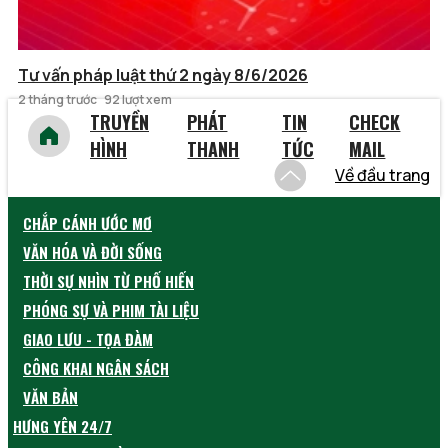
Tư vấn pháp luật thứ 2 ngày 8/6/2026
2 tháng trước
92 lượt xem
TRUYỀN
PHÁT
TIN
CHECK
HÌNH
THANH
TỨC
MAIL
Về đầu trang
CHẮP CÁNH ƯỚC MƠ
VĂN HÓA VÀ ĐỜI SỐNG
THỜI SỰ NHÌN TỪ PHỐ HIẾN
PHÓNG SỰ VÀ PHIM TÀI LIỆU
GIAO LƯU - TỌA ĐÀM
CÔNG KHAI NGÂN SÁCH
VĂN BẢN
HƯNG YÊN 24/7