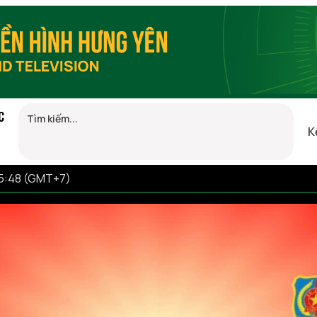
C
K
15:48 (GMT+7)