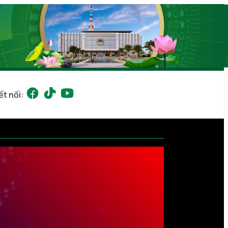
ết nối: