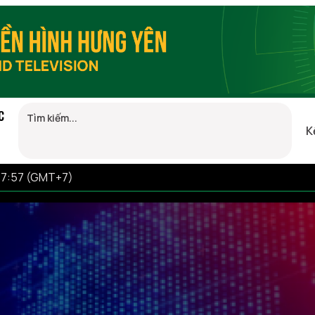
C
K
 17:57 (GMT+7)