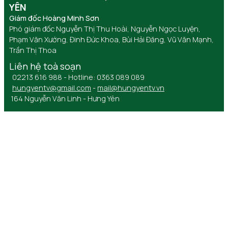
YÊN
Giám đốc Hoàng Minh Sơn
Phó giám đốc Nguyễn Thị Thu Hoài, Nguyễn Ngọc Luyện,
Phạm Văn Xướng, Đinh Đức Khoa, Bùi Hải Đăng, Vũ Văn Mạnh,
Trần Thị Thoa
Liên hệ toà soạn
02213 616 988 - Hotline: 0363 089 089
hungyentv@gmail.com
-
mail@hungyentv.vn
164 Nguyễn Văn Linh - Hưng Yên