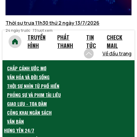
Thời sự trưa 11h30 thứ 2 ngày 13/7/2026
24 ngày trước
73 lượt xem
TRUYỀN
PHÁT
TIN
CHECK
HÌNH
THANH
TỨC
MAIL
Về đầu trang
CHẮP CÁNH ƯỚC MƠ
VĂN HÓA VÀ ĐỜI SỐNG
THỜI SỰ NHÌN TỪ PHỐ HIẾN
PHÓNG SỰ VÀ PHIM TÀI LIỆU
GIAO LƯU - TỌA ĐÀM
CÔNG KHAI NGÂN SÁCH
VĂN BẢN
HƯNG YÊN 24/7