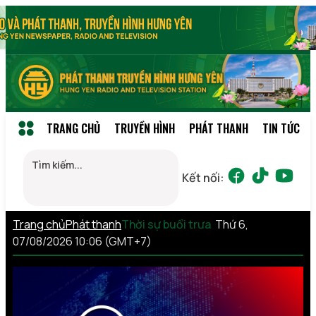
TRANG CHỦ
TRUYỀN HÌNH
PHÁT THANH
TIN TỨC
Kết nối:
Trang chủ
Phát thanh
Thời sự buổi trưa
Thứ 6,
07/08/2026 10:06 (GMT+7)