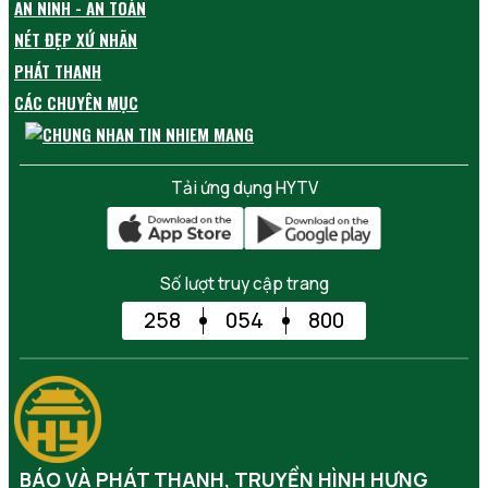
AN NINH - AN TOÀN
NÉT ĐẸP XỨ NHÃN
PHÁT THANH
CÁC CHUYÊN MỤC
Tải ứng dụng HYTV
Số lượt truy cập trang
258
054
800
BÁO VÀ PHÁT THANH, TRUYỀN HÌNH HƯNG