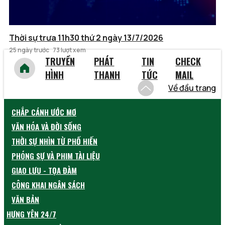
Thời sự trưa 11h30 thứ 2 ngày 13/7/2026
25 ngày trước
73 lượt xem
TRUYỀN
PHÁT
TIN
CHECK
HÌNH
THANH
TỨC
MAIL
Về đầu trang
CHẮP CÁNH ƯỚC MƠ
VĂN HÓA VÀ ĐỜI SỐNG
THỜI SỰ NHÌN TỪ PHỐ HIẾN
PHÓNG SỰ VÀ PHIM TÀI LIỆU
GIAO LƯU - TỌA ĐÀM
CÔNG KHAI NGÂN SÁCH
VĂN BẢN
HƯNG YÊN 24/7