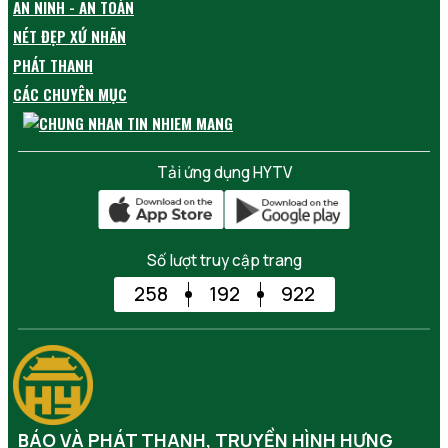
AN NINH - AN TOÀN
NÉT ĐẸP XỨ NHÃN
PHÁT THANH
CÁC CHUYÊN MỤC
Tải ứng dụng HYTV
Số lượt truy cập trang
258
192
922
BÁO VÀ PHÁT THANH, TRUYỀN HÌNH HƯNG