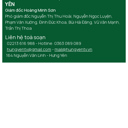
YÊN
Giám đốc Hoàng Minh Sơn
Phó giám đốc Nguyễn Thị Thu Hoài, Nguyễn Ngọc Luyện,
Phạm Văn Xướng, Đinh Đức Khoa, Bùi Hải Đăng, Vũ Văn Mạnh,
Trần Thị Thoa
Liên hệ toà soạn
02213 616 988 - Hotline: 0363 089 089
hungyentv@gmail.com
-
mail@hungyentv.vn
164 Nguyễn Văn Linh - Hưng Yên