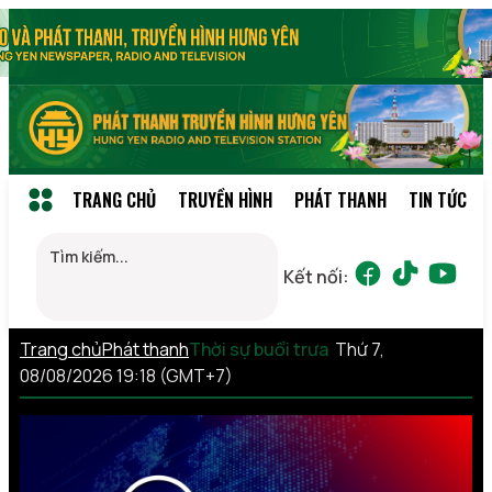
TRANG CHỦ
TRUYỀN HÌNH
PHÁT THANH
TIN TỨC
Kết nối:
Trang chủ
Phát thanh
Thời sự buổi trưa
Thứ 7,
08/08/2026 19:18 (GMT+7)