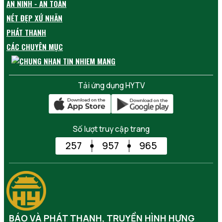
AN NINH - AN TOÀN
NÉT ĐẸP XỨ NHÃN
PHÁT THANH
CÁC CHUYÊN MỤC
Tải ứng dụng HYTV
Số lượt truy cập trang
257
957
965
BÁO VÀ PHÁT THANH, TRUYỀN HÌNH HƯNG