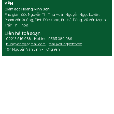
YÊN
Giám đốc Hoàng Minh Sơn
Phó giám đốc Nguyễn Thị Thu Hoài, Nguyễn Ngọc Luyện,
Phạm Văn Xướng, Đinh Đức Khoa, Bùi Hải Đăng, Vũ Văn Mạnh,
Trần Thị Thoa
Liên hệ toà soạn
02213 616 988 - Hotline: 0363 089 089
hungyentv@gmail.com
-
mail@hungyentv.vn
164 Nguyễn Văn Linh - Hưng Yên