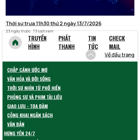
Thời sự trưa 11h30 thứ 2 ngày 13/7/2026
23 ngày trước
73 lượt xem
TRUYỀN
PHÁT
TIN
CHECK
HÌNH
THANH
TỨC
MAIL
Về đầu trang
CHẮP CÁNH ƯỚC MƠ
VĂN HÓA VÀ ĐỜI SỐNG
THỜI SỰ NHÌN TỪ PHỐ HIẾN
PHÓNG SỰ VÀ PHIM TÀI LIỆU
GIAO LƯU - TỌA ĐÀM
CÔNG KHAI NGÂN SÁCH
VĂN BẢN
HƯNG YÊN 24/7