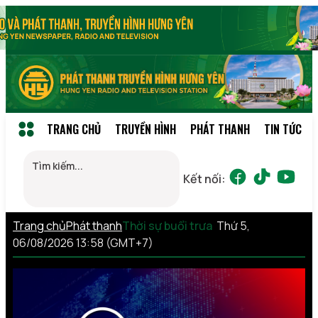
TRANG CHỦ
TRUYỀN HÌNH
PHÁT THANH
TIN TỨC
Kết nối:
Trang chủ
Phát thanh
Thời sự buổi trưa
Thứ 5,
06/08/2026 13:58 (GMT+7)