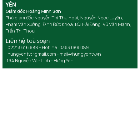
YÊN
Giám đốc Hoàng Minh Sơn
Phó giám đốc Nguyễn Thị Thu Hoài, Nguyễn Ngọc Luyện,
Phạm Văn Xướng, Đinh Đức Khoa, Bùi Hải Đăng, Vũ Văn Mạnh,
Trần Thị Thoa
Liên hệ toà soạn
02213 616 988 - Hotline: 0363 089 089
hungyentv@gmail.com
-
mail@hungyentv.vn
164 Nguyễn Văn Linh - Hưng Yên