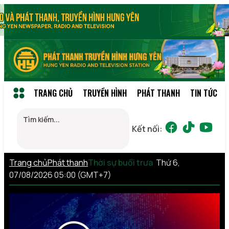
TRANG CHỦ
TRUYỀN HÌNH
PHÁT THANH
TIN TỨC
Kết nối:
Trang chủ
Phát thanh
Thời sự buổi trưa
Thứ 6,
07/08/2026 05:00 (GMT+7)