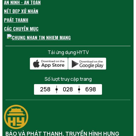
AN NINH - AN TOÀN
NÉT ĐẸP XỨ NHÃN
PHÁT THANH
CÁC CHUYÊN MỤC
Tải ứng dụng HYTV
Số lượt truy cập trang
258
028
698
BÁO VÀ PHÁT THANH, TRUYỀN HÌNH HƯNG