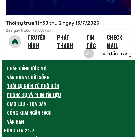
Thời sự trưa 11h30 thứ 2 ngày 13/7/2026
24 ngày trước
73 lượt xem
TRUYỀN
PHÁT
TIN
CHECK
HÌNH
THANH
TỨC
MAIL
Về đầu trang
CHẮP CÁNH ƯỚC MƠ
VĂN HÓA VÀ ĐỜI SỐNG
THỜI SỰ NHÌN TỪ PHỐ HIẾN
PHÓNG SỰ VÀ PHIM TÀI LIỆU
GIAO LƯU - TỌA ĐÀM
CÔNG KHAI NGÂN SÁCH
VĂN BẢN
HƯNG YÊN 24/7