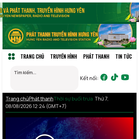
TRANG CHỦ
TRUYỀN HÌNH
PHÁT THANH
TIN TỨC
Kết nối:
Trang chủ
Phát thanh
Thời sự buổi trưa
Thứ 7,
08/08/2026 12:24 (GMT+7)