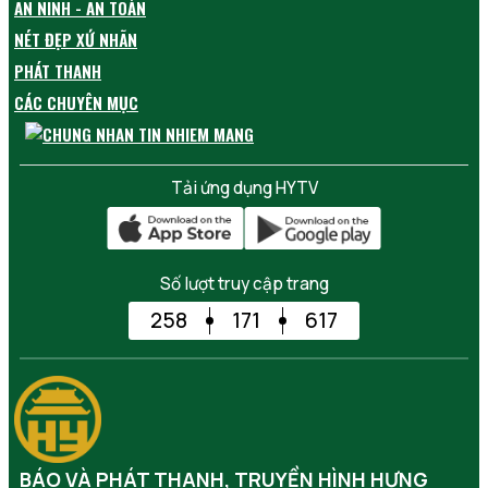
AN NINH - AN TOÀN
NÉT ĐẸP XỨ NHÃN
PHÁT THANH
CÁC CHUYÊN MỤC
Tải ứng dụng HYTV
Số lượt truy cập trang
258
171
617
BÁO VÀ PHÁT THANH, TRUYỀN HÌNH HƯNG