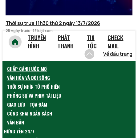
Thời sự trưa 11h30 thứ 2 ngày 13/7/2026
25 ngày trước
73 lượt xem
TRUYỀN
PHÁT
TIN
CHECK
HÌNH
THANH
TỨC
MAIL
Về đầu trang
CHẮP CÁNH ƯỚC MƠ
VĂN HÓA VÀ ĐỜI SỐNG
THỜI SỰ NHÌN TỪ PHỐ HIẾN
PHÓNG SỰ VÀ PHIM TÀI LIỆU
GIAO LƯU - TỌA ĐÀM
CÔNG KHAI NGÂN SÁCH
VĂN BẢN
HƯNG YÊN 24/7