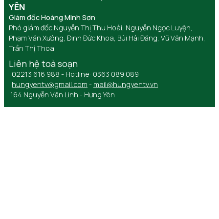
YÊN
Giám đốc Hoàng Minh Sơn
Phó giám đốc Nguyễn Thị Thu Hoài, Nguyễn Ngọc Luyện,
Phạm Văn Xướng, Đinh Đức Khoa, Bùi Hải Đăng, Vũ Văn Mạnh,
Trần Thị Thoa
Liên hệ toà soạn
02213 616 988 - Hotline: 0363 089 089
hungyentv@gmail.com
-
mail@hungyentv.vn
164 Nguyễn Văn Linh - Hưng Yên