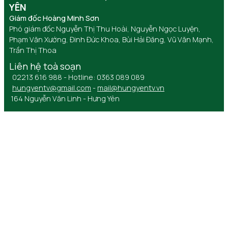
YÊN
Giám đốc Hoàng Minh Sơn
Phó giám đốc Nguyễn Thị Thu Hoài, Nguyễn Ngọc Luyện,
Phạm Văn Xướng, Đinh Đức Khoa, Bùi Hải Đăng, Vũ Văn Mạnh,
Trần Thị Thoa
Liên hệ toà soạn
02213 616 988 - Hotline: 0363 089 089
hungyentv@gmail.com
-
mail@hungyentv.vn
164 Nguyễn Văn Linh - Hưng Yên