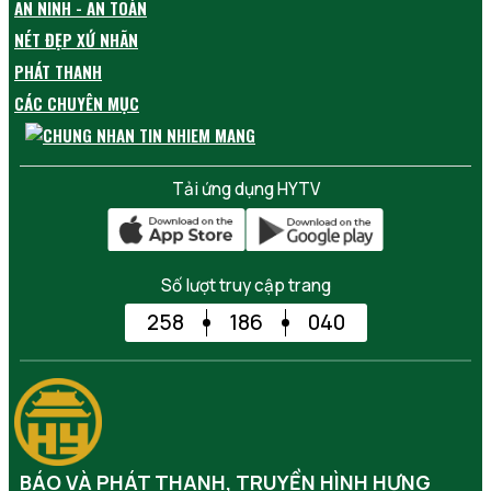
AN NINH - AN TOÀN
NÉT ĐẸP XỨ NHÃN
PHÁT THANH
CÁC CHUYÊN MỤC
Tải ứng dụng HYTV
Số lượt truy cập trang
258
186
040
BÁO VÀ PHÁT THANH, TRUYỀN HÌNH HƯNG