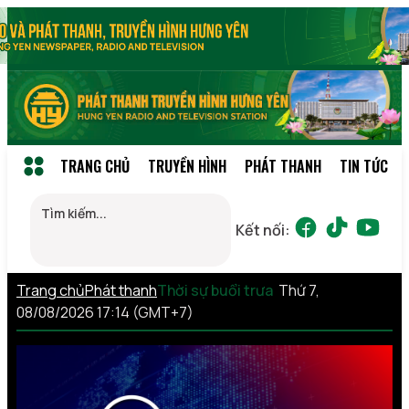
TRANG CHỦ
TRUYỀN HÌNH
PHÁT THANH
TIN TỨC
Kết nối:
Trang chủ
Phát thanh
Thời sự buổi trưa
Thứ 7,
08/08/2026 17:14 (GMT+7)