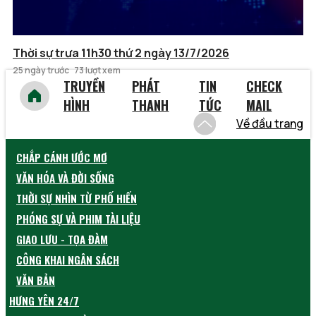
Thời sự trưa 11h30 thứ 2 ngày 13/7/2026
25 ngày trước
73 lượt xem
TRUYỀN
PHÁT
TIN
CHECK
HÌNH
THANH
TỨC
MAIL
Về đầu trang
CHẮP CÁNH ƯỚC MƠ
VĂN HÓA VÀ ĐỜI SỐNG
THỜI SỰ NHÌN TỪ PHỐ HIẾN
PHÓNG SỰ VÀ PHIM TÀI LIỆU
GIAO LƯU - TỌA ĐÀM
CÔNG KHAI NGÂN SÁCH
VĂN BẢN
HƯNG YÊN 24/7