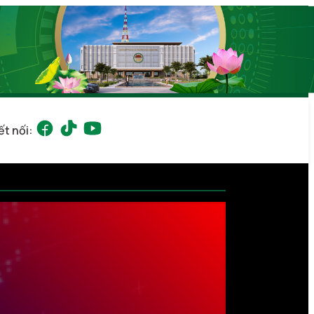
ết nối: