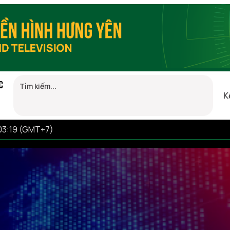
C
K
 03:19 (GMT+7)