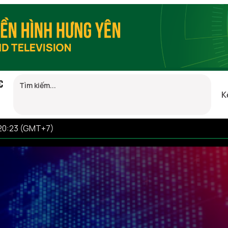
C
K
 20:23 (GMT+7)