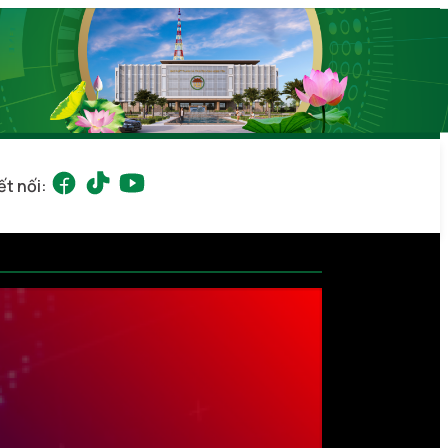
ết nối: