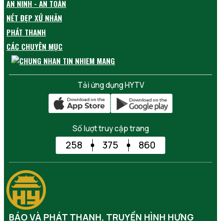
AN NINH - AN TOÀN
NÉT ĐẸP XỨ NHÃN
PHÁT THANH
CÁC CHUYÊN MỤC
Tải ứng dụng HYTV
Số lượt truy cập trang
258
375
860
BÁO VÀ PHÁT THANH, TRUYỀN HÌNH HƯNG