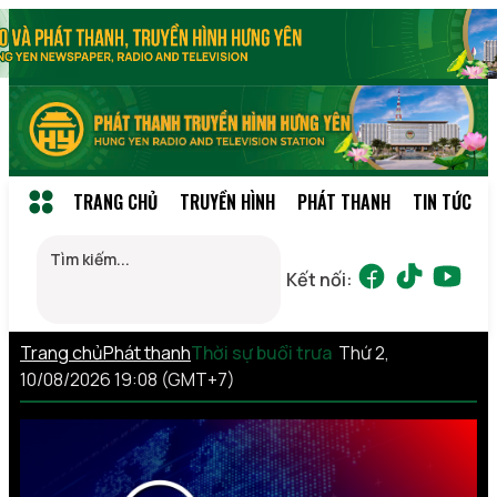
TRANG CHỦ
TRUYỀN HÌNH
PHÁT THANH
TIN TỨC
Kết nối:
Trang chủ
Phát thanh
Thời sự buổi trưa
Thứ 2,
10/08/2026 19:08 (GMT+7)