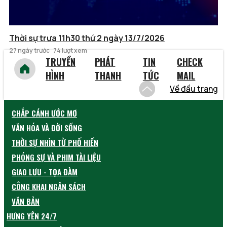
Thời sự trưa 11h30 thứ 2 ngày 13/7/2026
27 ngày trước
74 lượt xem
TRUYỀN
PHÁT
TIN
CHECK
HÌNH
THANH
TỨC
MAIL
Về đầu trang
CHẮP CÁNH ƯỚC MƠ
VĂN HÓA VÀ ĐỜI SỐNG
THỜI SỰ NHÌN TỪ PHỐ HIẾN
PHÓNG SỰ VÀ PHIM TÀI LIỆU
GIAO LƯU - TỌA ĐÀM
CÔNG KHAI NGÂN SÁCH
VĂN BẢN
HƯNG YÊN 24/7