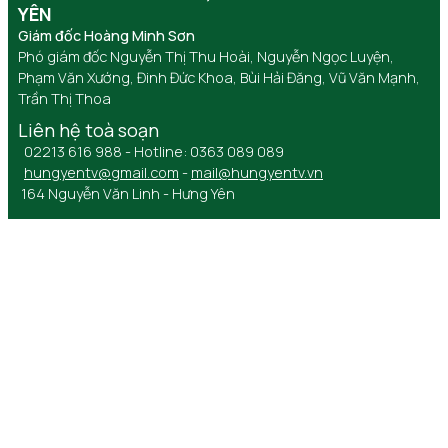
YÊN
Giám đốc Hoàng Minh Sơn
Phó giám đốc Nguyễn Thị Thu Hoài, Nguyễn Ngọc Luyện,
Phạm Văn Xướng, Đinh Đức Khoa, Bùi Hải Đăng, Vũ Văn Mạnh,
Trần Thị Thoa
Liên hệ toà soạn
02213 616 988 - Hotline: 0363 089 089
hungyentv@gmail.com
-
mail@hungyentv.vn
164 Nguyễn Văn Linh - Hưng Yên