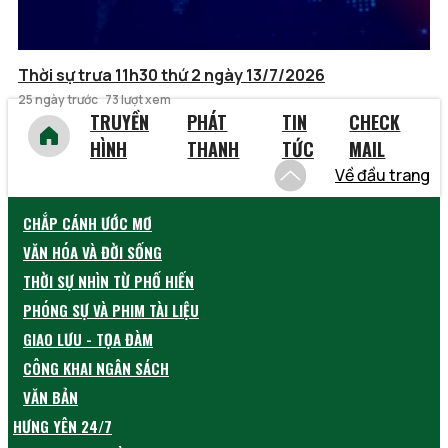
Thời sự trưa 11h30 thứ 2 ngày 13/7/2026
25 ngày trước
73 lượt xem
TRUYỀN
PHÁT
TIN
CHECK
HÌNH
THANH
TỨC
MAIL
Về đầu trang
CHẮP CÁNH ƯỚC MƠ
VĂN HÓA VÀ ĐỜI SỐNG
THỜI SỰ NHÌN TỪ PHỐ HIẾN
PHÓNG SỰ VÀ PHIM TÀI LIỆU
GIAO LƯU - TỌA ĐÀM
CÔNG KHAI NGÂN SÁCH
VĂN BẢN
HƯNG YÊN 24/7