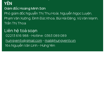
YÊN
Giám đốc Hoàng Minh Sơn
Phó giám đốc Nguyễn Thị Thu Hoài, Nguyễn Ngọc Luyện,
Phạm Văn Xướng, Đinh Đức Khoa, Bùi Hải Đăng, Vũ Văn Mạnh,
Trần Thị Thoa
Liên hệ toà soạn
02213 616 988 - Hotline: 0363 089 089
hungyentv@gmail.com
-
mail@hungyentv.vn
164 Nguyễn Văn Linh - Hưng Yên