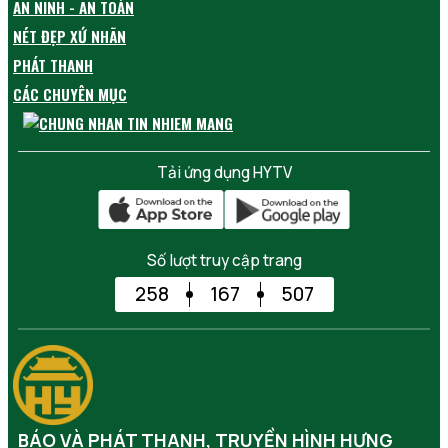
AN NINH - AN TOÀN
NÉT ĐẸP XỨ NHÃN
PHÁT THANH
CÁC CHUYÊN MỤC
Tải ứng dụng HYTV
Số lượt truy cập trang
258
167
507
BÁO VÀ PHÁT THANH, TRUYỀN HÌNH HƯNG