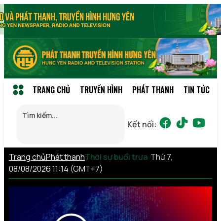
TRANG CHỦ
TRUYỀN HÌNH
PHÁT THANH
TIN TỨC
Kết nối:
Trang chủ
Phát thanh
Thời sự buổi trưa
Thứ 7,
08/08/2026 11:14 (GMT+7)